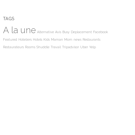
TAGS
A la une
Alternative
Avis
Busy
Deplacement
Facebook
Featured
Hoteliers
Hotels
Kids
Maman
Mom
news
Restaurants
Restaurateurs
Rooms
Shuddle
Travail
Tripadvisor
Uber
Yelp