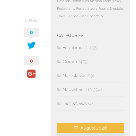
Hoteliers
Hotels
Kids
Maman
Mom
news
Restaurants
Restaurateurs
Rooms
Shuddle
Travail
Tripadvisor
Uber
Yelp
SHARE
0
CATEGORIES
Economie
(6,137)
0
Gouv.fr
(479)
Non classé
(29)
Nouvelles
(110,394)
Tech&News
(4)
August 2026