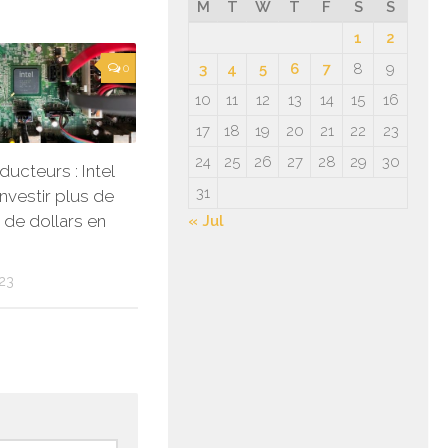
M
T
W
T
F
S
S
1
2
3
4
5
6
7
8
9
0
10
11
12
13
14
15
16
17
18
19
20
21
22
23
24
25
26
27
28
29
30
ucteurs : Intel
31
investir plus de
s de dollars en
« Jul
23