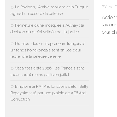
Le Pakistan, l’Arabie saoudite et la Turquie
BY
·
20 
signent un accord de défense
Action
l’avion
Fermeture d’une mosquée à Aulnay : la
branche
décision du préfet validée par la justice
Duralex : deux entrepreneurs français et
un fonds hongkongais sont en lice pour
reprendre la célèbre verrerie
Vacances d’été 2026 : les Français sont
(beaucoup) moins partis en juillet
Emploi à la RATP et fonctions d’élu : Bally
Bagayoko visé par une plainte de AC!! Anti-
Corruption