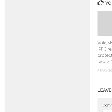
YO
Voix, v
IPFC re
protect
face à l
5 MAY 2
LEAVE
Com