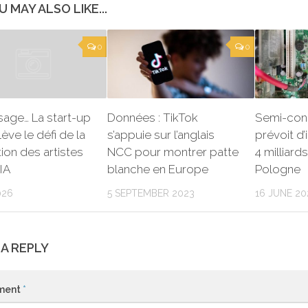
U MAY ALSO LIKE...
0
0
isage… La start-up
Données : TikTok
Semi-cond
lève le défi de la
s’appuie sur l’anglais
prévoit d’
ion des artistes
NCC pour montrer patte
4 milliard
’IA
blanche en Europe
Pologne
026
5 SEPTEMBER 2023
16 JUNE 20
 A REPLY
ment
*