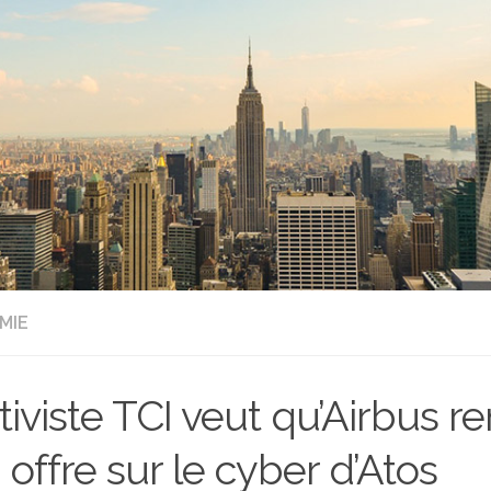
MIE
ctiviste TCI veut qu’Airbus r
 offre sur le cyber d’Atos