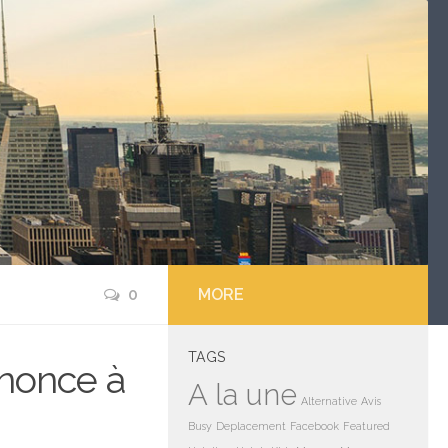
0
MORE
TAGS
enonce à
A la une
Alternative
Avis
Busy
Deplacement
Facebook
Featured