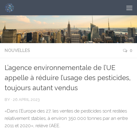
NOUVELLES
0
L’agence environnementale de l’UE
appelle à réduire l’usage des pesticides,
toujours autant vendus
BY
·
26 APRIL 2023
«Dans l’Europe des 27, les ventes de pesticides sont restées
relativement stables, à environ 350.000 tonnes par an entre
2011 et 2020», relève l’AEE.