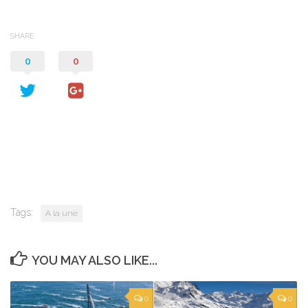
SHARE
0
0
Tags:
A la une
YOU MAY ALSO LIKE...
0
0