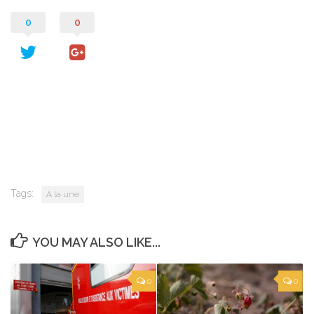
0
0
Tags:
A la une
YOU MAY ALSO LIKE...
0
0