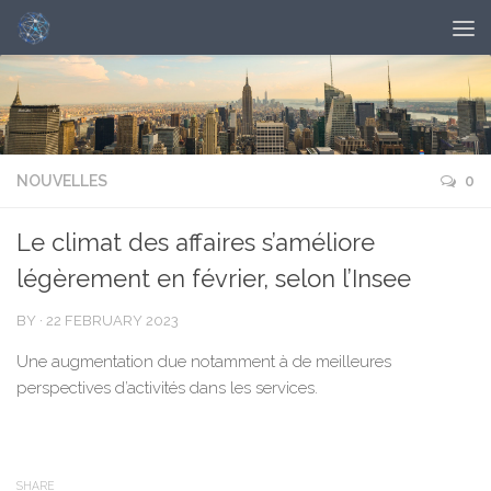
NOUVELLES
0
Le climat des affaires s’améliore
légèrement en février, selon l’Insee
BY
·
22 FEBRUARY 2023
Une augmentation due notamment à de meilleures
perspectives d’activités dans les services.
SHARE