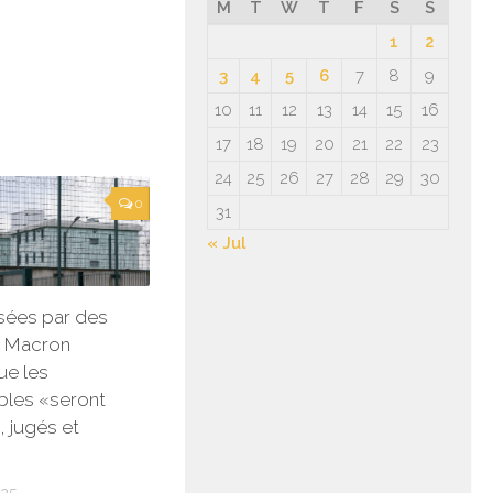
M
T
W
T
F
S
S
1
2
3
4
5
6
7
8
9
10
11
12
13
14
15
16
17
18
19
20
21
22
23
24
25
26
27
28
29
30
0
31
« Jul
isées par des
: Macron
ue les
bles «seront
, jugés et