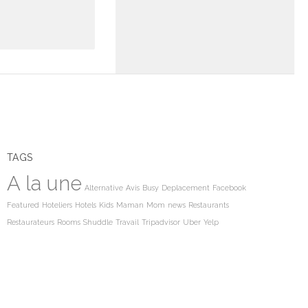
TAGS
A la une
Alternative
Avis
Busy
Deplacement
Facebook
Featured
Hoteliers
Hotels
Kids
Maman
Mom
news
Restaurants
Restaurateurs
Rooms
Shuddle
Travail
Tripadvisor
Uber
Yelp