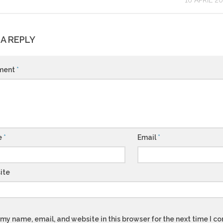
16 APRIL 2
 A REPLY
ment
*
e
*
Email
*
ite
my name, email, and website in this browser for the next time I 