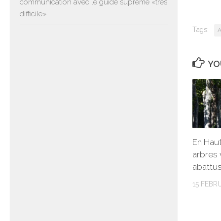
communication avec le guide suprême «très
difficile»
Tags:
A
YO
En Hau
arbres 
abattus
15 FEBR