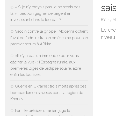
sai
« Si je n’y croyais pas, je ne serais pas
là » : peut-on gagner de l’argent en
investissant dans le football ?
BY
·
17 
Le che
Vaccin contre la grippe : Moderna obtient
niveau 
l’aval de l’administration américaine pour son
premier sérum à ARNm
«Il n’y a pas un immeuble pour vous
gâcher la vue» : l’Espagne rurale, aux
premières loges de l’éclipse solaire, attire
enfin les touristes
Guerre en Ukraine : trois morts après des
bombardements russes dans la région de
Kharkiv
Iran : le président iranien juge la