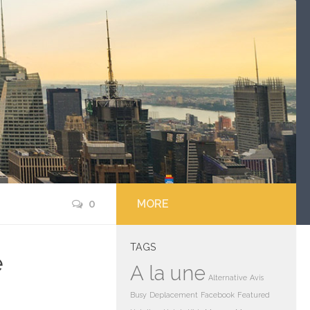
0
MORE
TAGS
e
A la une
Alternative
Avis
Busy
Deplacement
Facebook
Featured