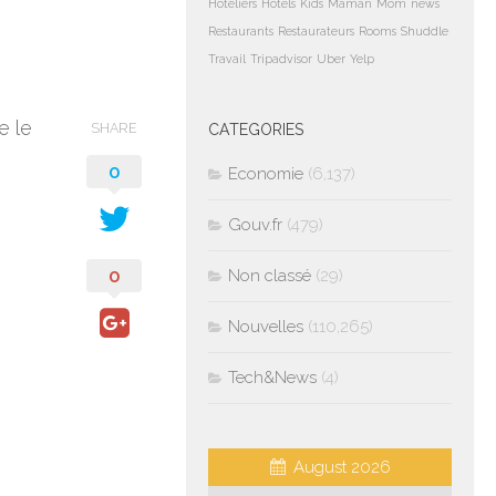
Hoteliers
Hotels
Kids
Maman
Mom
news
Restaurants
Restaurateurs
Rooms
Shuddle
Travail
Tripadvisor
Uber
Yelp
e le
SHARE
CATEGORIES
0
Economie
(6,137)
Gouv.fr
(479)
0
Non classé
(29)
Nouvelles
(110,265)
Tech&News
(4)
August 2026