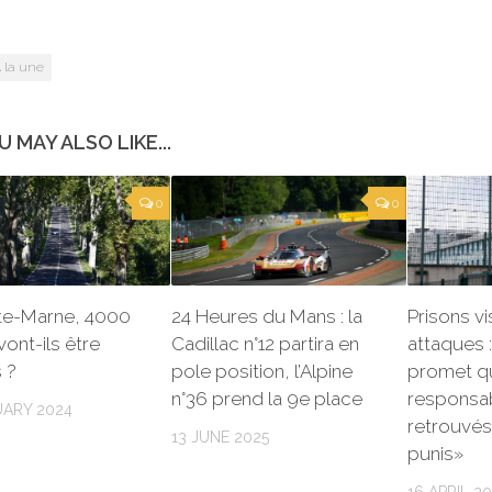
 la une
U MAY ALSO LIKE...
0
0
te-Marne, 4000
24 Heures du Mans : la
Prisons v
vont-ils être
Cadillac n°12 partira en
attaques 
 ?
pole position, l’Alpine
promet q
n°36 prend la 9e place
responsa
UARY 2024
retrouvés
13 JUNE 2025
punis»