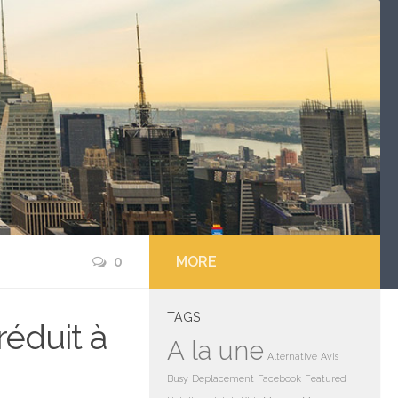
0
MORE
TAGS
réduit à
A la une
Alternative
Avis
Busy
Deplacement
Facebook
Featured