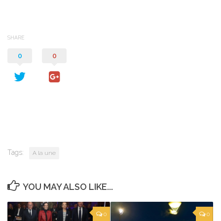
SHARE
0
0
Tags:
A la une
YOU MAY ALSO LIKE...
0
0