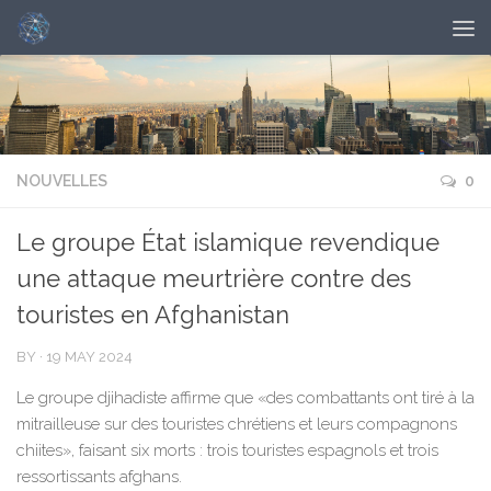
NOUVELLES
0
Le groupe État islamique revendique
une attaque meurtrière contre des
touristes en Afghanistan
BY
·
19 MAY 2024
Le groupe djihadiste affirme que «des combattants ont tiré à la
mitrailleuse sur des touristes chrétiens et leurs compagnons
chiites», faisant six morts : trois touristes espagnols et trois
ressortissants afghans.