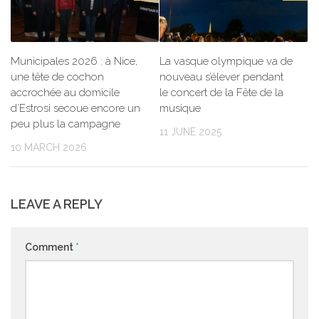
Municipales 2026 : à Nice,
La vasque olympique va de
une tête de cochon
nouveau s’élever pendant
accrochée au domicile
le concert de la Fête de la
d’Estrosi secoue encore un
musique
peu plus la campagne
11 JUNE 2025
10 MARCH 2026
LEAVE A REPLY
Comment
*