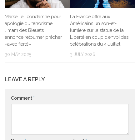
Marseille : condamné pour
La France offre aux
apologie du terrorisme,
Américains un son-et-
l’imam des Bleuets
lumière sur la statue de la
annonce retourner prêcher
Liberté en coup d’envoi des
«avec fierté»
célébrations du 4-Juillet
30 MAY 2025
3 JULY 2026
LEAVE A REPLY
Comment
*