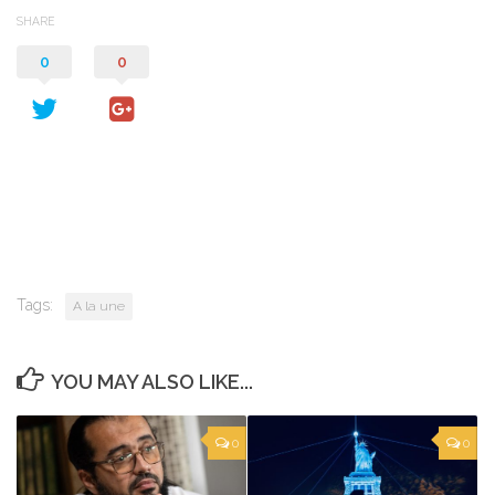
SHARE
0
0
Tags:
A la une
YOU MAY ALSO LIKE...
0
0