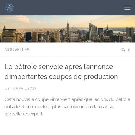
NOUVELLES
0
Le pétrole s’envole après l’annonce
d’importantes coupes de production
BY
·
3 APRIL 2023
Cette nouvelle coupe «intervient après que les prix du pétrole
ont atteint en mars leur plus bas niveau en deux ans»,
rappelle un expert.