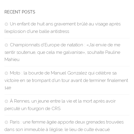
RECENT POSTS
Un enfant de huit ans gravement brûlé au visage après
l’explosion d’une balle antistress
Championnats d’Europe de natation : «J’ai envie de me
sentir soutenue, que cela me galvanise», souhaite Pauline
Mahieu
Moto : la bourde de Manuel Gonzalez qui célèbre sa
victoire en se trompant d’un tour avant de terminer finalement
14e
À Rennes, un jeune entre la vie et la mort après avoir
percuté un fourgon de CRS
Paris : une femme âgée apporte deux grenades trouvées
dans son immeuble à l’église, le lieu de culte évacué