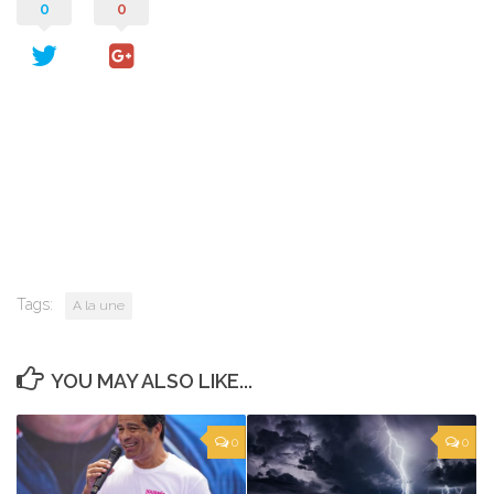
0
0
Tags:
A la une
YOU MAY ALSO LIKE...
0
0