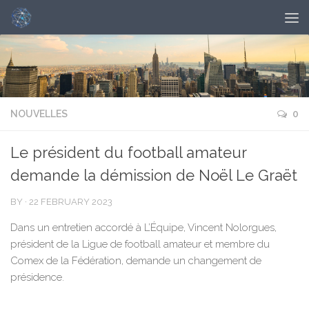
NOUVELLES
0
Le président du football amateur
demande la démission de Noël Le Graët
BY
·
22 FEBRUARY 2023
Dans un entretien accordé à L’Équipe, Vincent Nolorgues,
président de la Ligue de football amateur et membre du
Comex de la Fédération, demande un changement de
présidence.