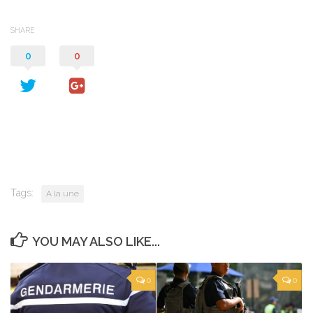
SHARE
0
0
Tags:
A la une
YOU MAY ALSO LIKE...
0
0