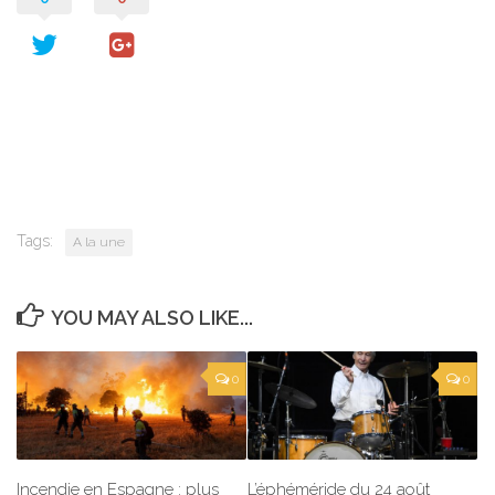
Tags:
A la une
YOU MAY ALSO LIKE...
0
0
Incendie en Espagne : plus
L’éphéméride du 24 août