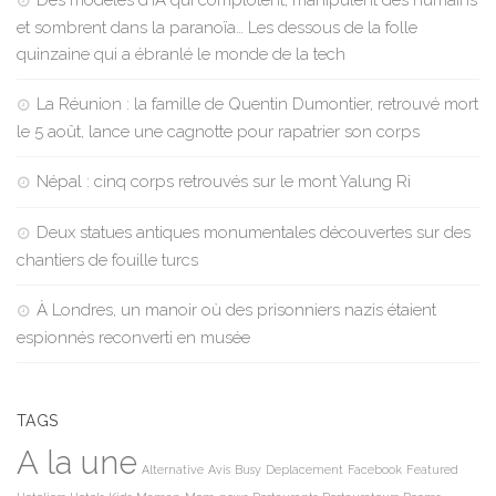
Des modèles d’IA qui complotent, manipulent des humains
et sombrent dans la paranoïa… Les dessous de la folle
quinzaine qui a ébranlé le monde de la tech
La Réunion : la famille de Quentin Dumontier, retrouvé mort
le 5 août, lance une cagnotte pour rapatrier son corps
Népal : cinq corps retrouvés sur le mont Yalung Ri
Deux statues antiques monumentales découvertes sur des
chantiers de fouille turcs
À Londres, un manoir où des prisonniers nazis étaient
espionnés reconverti en musée
TAGS
A la une
Alternative
Avis
Busy
Deplacement
Facebook
Featured