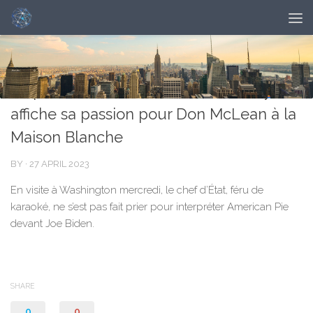
NOUVELLES
0
Le président sud-coréen Yoon Suk-yeol
affiche sa passion pour Don McLean à la
Maison Blanche
BY
·
27 APRIL 2023
En visite à Washington mercredi, le chef d’État, féru de
karaoké, ne s’est pas fait prier pour interpréter American Pie
devant Joe Biden.
SHARE
0
0