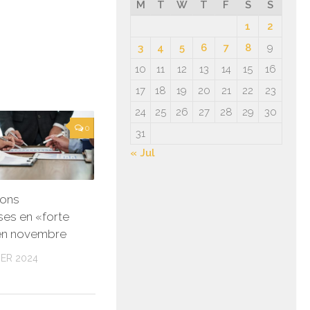
M
T
W
T
F
S
S
1
2
3
4
5
6
7
8
9
10
11
12
13
14
15
16
17
18
19
20
21
22
23
24
25
26
27
28
29
30
0
31
« Jul
ions
ses en «forte
en novembre
ER 2024