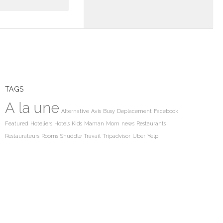
TAGS
A la une
Alternative
Avis
Busy
Deplacement
Facebook
Featured
Hoteliers
Hotels
Kids
Maman
Mom
news
Restaurants
Restaurateurs
Rooms
Shuddle
Travail
Tripadvisor
Uber
Yelp