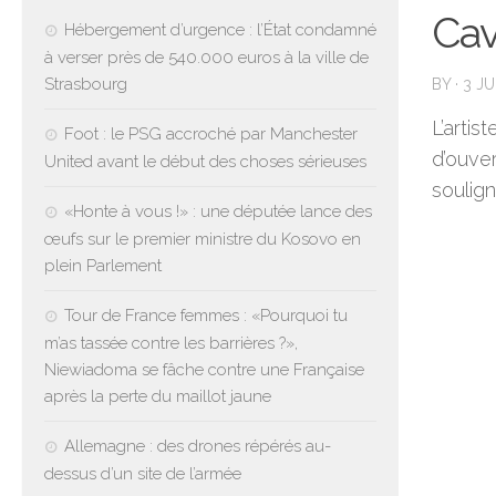
Cav
Hébergement d’urgence : l’État condamné
à verser près de 540.000 euros à la ville de
Strasbourg
BY
·
3 J
L’arti
Foot : le PSG accroché par Manchester
d’ouver
United avant le début des choses sérieuses
soulign
«Honte à vous !» : une députée lance des
œufs sur le premier ministre du Kosovo en
plein Parlement
Tour de France femmes : «Pourquoi tu
m’as tassée contre les barrières ?»,
Niewiadoma se fâche contre une Française
après la perte du maillot jaune
Allemagne : des drones répérés au-
dessus d’un site de l’armée