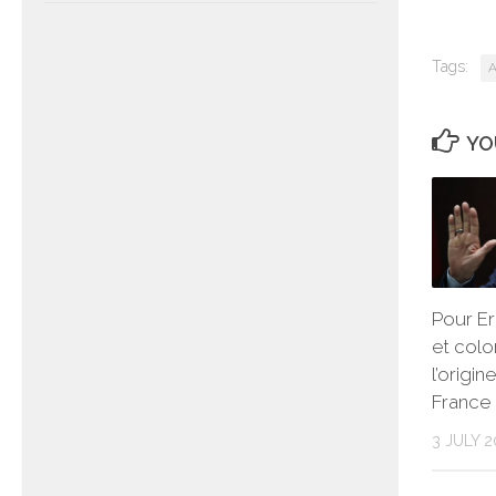
Tags:
A
YO
Pour E
et colo
l’origi
France
3 JULY 