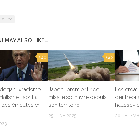
 la une
U MAY ALSO LIKE...
0
0
rdogan, «racisme
Japon : premier tir de
Les créat
nialisme» sont à
missile sol navire depuis
d’entrepri
ne des émeutes en
son territoire
hausse» 
25 JUNE 2025
20 DECEMB
2023