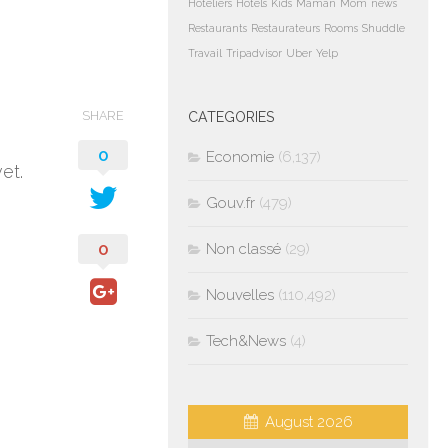
Hoteliers
Hotels
Kids
Maman
Mom
news
Restaurants
Restaurateurs
Rooms
Shuddle
Travail
Tripadvisor
Uber
Yelp
e
SHARE
CATEGORIES
0
Economie
(6,137)
et.
Gouv.fr
(479)
0
Non classé
(29)
Nouvelles
(110,492)
Tech&News
(4)
August 2026