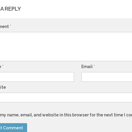
 A REPLY
ment
*
e
*
Email
*
ite
my name, email, and website in this browser for the next time I 