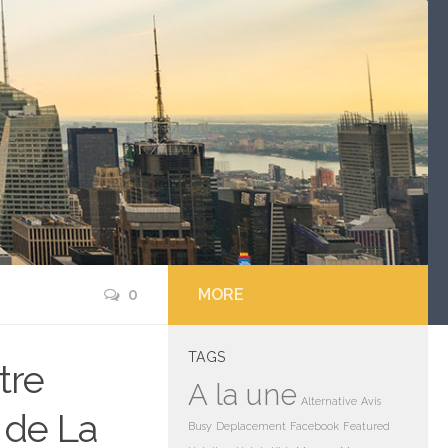
0
MORE
TAGS
tre
A la une
Alternative
Avis
 de La
Busy
Deplacement
Facebook
Featured