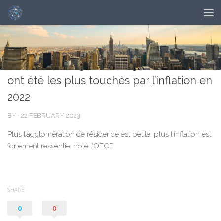
NOUVELLES
0
Les Français âgés et éloignés des villes
ont été les plus touchés par l’inflation en
2022
BY
·
22 FEBRUARY 2023
Plus l’agglomération de résidence est petite, plus l’inflation est
fortement ressentie, note l’OFCE.
SHARE
0
0