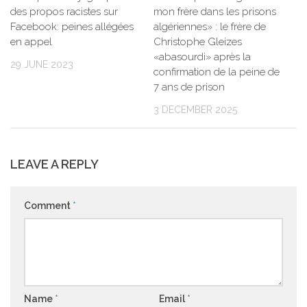
des propos racistes sur
mon frère dans les prisons
Facebook: peines allégées
algériennes» : le frère de
en appel
Christophe Gleizes
«abasourdi» après la
29 JUNE 2023
confirmation de la peine de
7 ans de prison
3 DECEMBER 2025
LEAVE A REPLY
Comment
*
Name
*
Email
*