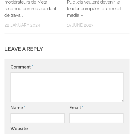
modérateurs de Meta
Publicis veulent devenir le
reconnu comme accident
leader européen du « retail
de travail
media »
22 JANUARY 2024
15 JUNE 2023
LEAVE A REPLY
Comment
*
Name
*
Email
*
Website