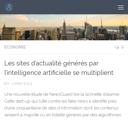
ECONOMIE
0
Les sites d’actualité générés par
l’intelligence artificielle se multiplient
BY
·
1 MAY 2023
Une nouvelle étude de NewsGuard tire la sonnette d’alarme.
Cette start-up qui lutte contre les fake news a identifié près
d’une cinquantaine de sites d’information dont les contenus
seraient à majorité ou en totalité générés par des algorithmes.