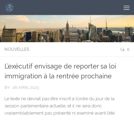
NOUVELLES
0
L’exécutif envisage de reporter sa loi
immigration à la rentrée prochaine
BY
·
26 APRIL 2023
Le texte ne devrait pas être inscrit à l’ordre du jour de la
session parlementaire actuelle, et il ne sera donc
vraisemblablement pas présenté ni examiné avant l’été.