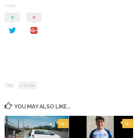
SHARE
0
0
Tags:
A la une
YOU MAY ALSO LIKE...
0
0