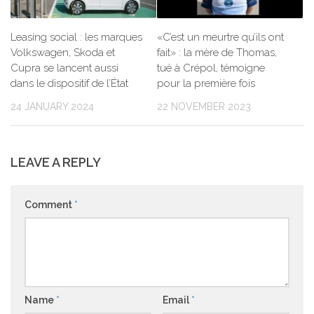
Leasing social : les marques
«C’est un meurtre qu’ils ont
Volkswagen, Skoda et
fait» : la mère de Thomas,
Cupra se lancent aussi
tué à Crépol, témoigne
dans le dispositif de l’État
pour la première fois
24 JANUARY 2024
22 NOVEMBER 2023
LEAVE A REPLY
Comment
*
Name
*
Email
*