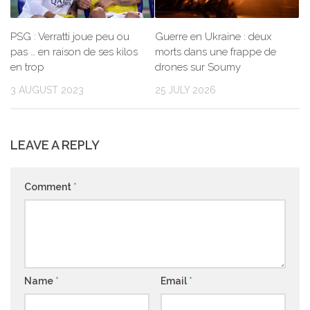
PSG : Verratti joue peu ou
Guerre en Ukraine : deux
pas … en raison de ses kilos
morts dans une frappe de
en trop
drones sur Soumy
3 AUGUST 2023
25 JULY 2026
LEAVE A REPLY
Comment
*
Name
*
Email
*