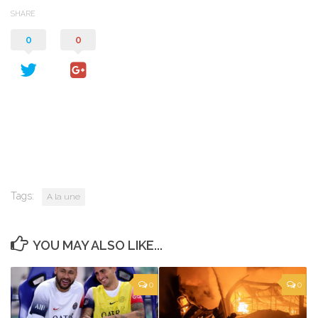
SHARE
0
0
Tags:
A la une
YOU MAY ALSO LIKE...
0
0