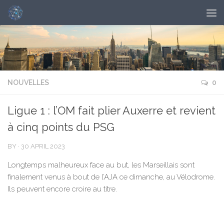
NOUVELLES
0
Ligue 1 : l’OM fait plier Auxerre et revient
à cinq points du PSG
BY
·
30 APRIL 2023
Longtemps malheureux face au but, les Marseillais sont
finalement venus à bout de l’AJA ce dimanche, au Vélodrome.
Ils peuvent encore croire au titre.