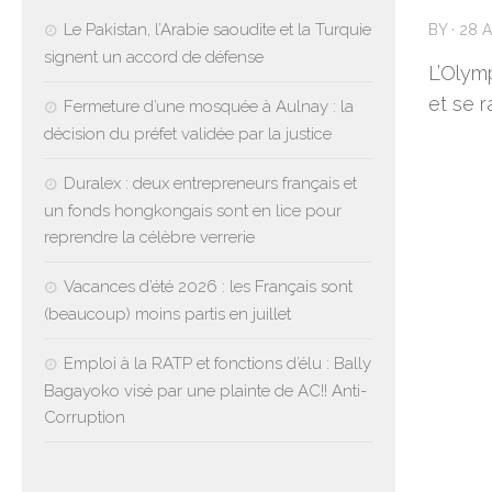
Le Pakistan, l’Arabie saoudite et la Turquie
BY
·
28 A
signent un accord de défense
L’Olym
et se 
Fermeture d’une mosquée à Aulnay : la
décision du préfet validée par la justice
Duralex : deux entrepreneurs français et
un fonds hongkongais sont en lice pour
reprendre la célèbre verrerie
Vacances d’été 2026 : les Français sont
(beaucoup) moins partis en juillet
Emploi à la RATP et fonctions d’élu : Bally
Bagayoko visé par une plainte de AC!! Anti-
Corruption