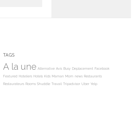
TAGS
A la une
Alternative
Avis
Busy
Deplacement
Facebook
Featured
Hoteliers
Hotels
Kids
Maman
Mom
news
Restaurants
Restaurateurs
Rooms
Shuddle
Travail
Tripadvisor
Uber
Yelp