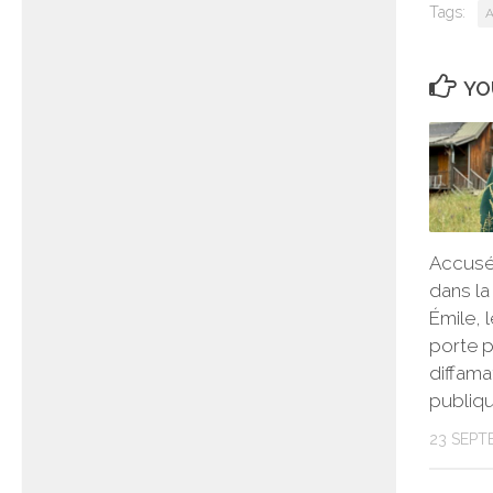
Tags:
A
YO
Accusé 
dans la
Émile, 
porte p
diffamat
publiq
23 SEPT