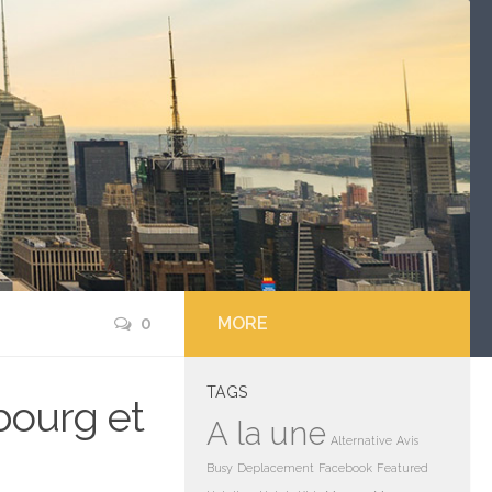
0
MORE
TAGS
sbourg et
A la une
Alternative
Avis
Busy
Deplacement
Facebook
Featured