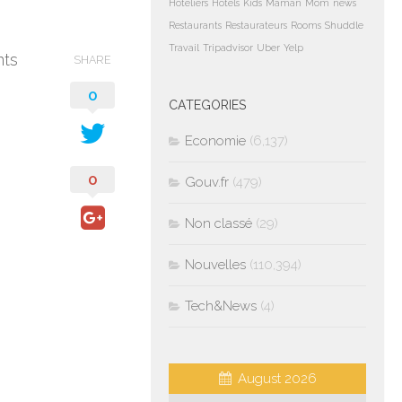
Hoteliers
Hotels
Kids
Maman
Mom
news
Restaurants
Restaurateurs
Rooms
Shuddle
Travail
Tripadvisor
Uber
Yelp
nts
SHARE
0
CATEGORIES
Economie
(6,137)
0
Gouv.fr
(479)
Non classé
(29)
Nouvelles
(110,394)
Tech&News
(4)
August 2026