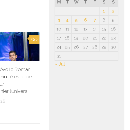
M
T
W
T
F
S
S
1
2
3
4
5
6
7
8
9
10
11
12
13
14
15
16
17
18
19
20
21
22
23
0
24
25
26
27
28
29
30
31
« Jul
évoile Roman,
eau télescope
ur
ier l’univers
026