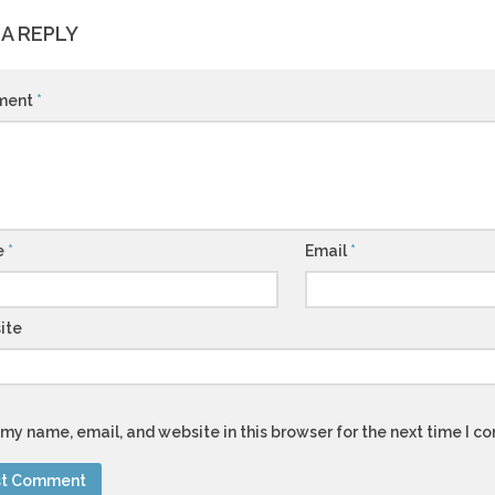
 A REPLY
ment
*
e
*
Email
*
ite
my name, email, and website in this browser for the next time I 