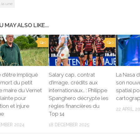
 la une
U MAY ALSO LIKE...
0
0
d’être impliqué
Salary cap, contrat
La Nasa d
 mort du petit
d’image, crédits aux
son nouv
le maire du Vernet
internationaux… : Philippe
spatial po
lainte pour
Spanghero décrypte les
cartograph
ion et injure
règles financières du
22 APRIL 2
ue
Top 14
EMBER 2024
18 DECEMBER 2025