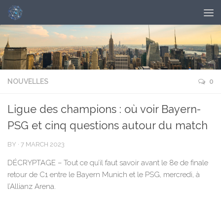
NOUVELLES
0
Ligue des champions : où voir Bayern-
PSG et cinq questions autour du match
BY
·
7 MARCH 2023
DÉCRYPTAGE – Tout ce qu’il faut savoir avant le 8e de finale
retour de C1 entre le Bayern Munich et le PSG, mercredi, à
l’Allianz Arena.