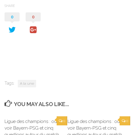
SHARE
0
0
Tags:
A la une
YOU MAY ALSO LIKE...
Ligue des champions : où
0
Ligue des champions : où
0
voir Bayern-PSG et cinq
voir Bayern-PSG et cinq
questions autour du match
questions autour du match