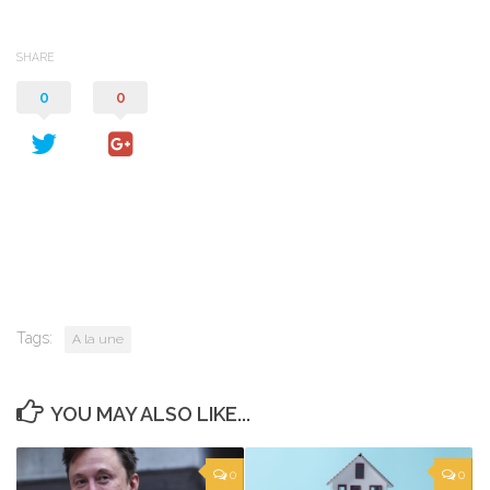
SHARE
0
0
Tags:
A la une
YOU MAY ALSO LIKE...
0
0