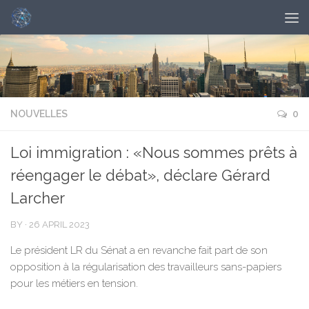
NOUVELLES
0
Loi immigration : «Nous sommes prêts à
réengager le débat», déclare Gérard
Larcher
BY
·
26 APRIL 2023
Le président LR du Sénat a en revanche fait part de son
opposition à la régularisation des travailleurs sans-papiers
pour les métiers en tension.