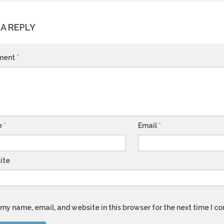
 A REPLY
ment
*
e
*
Email
*
ite
my name, email, and website in this browser for the next time I 