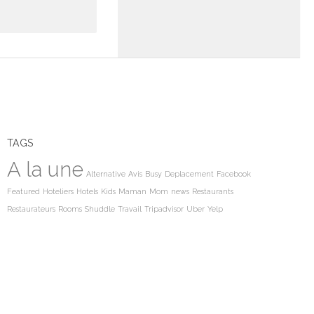
TAGS
A la une
Alternative
Avis
Busy
Deplacement
Facebook
Featured
Hoteliers
Hotels
Kids
Maman
Mom
news
Restaurants
Restaurateurs
Rooms
Shuddle
Travail
Tripadvisor
Uber
Yelp