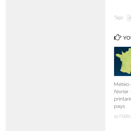
Tags:
A
YO
Météo 
février
printani
pays
19 FEBR