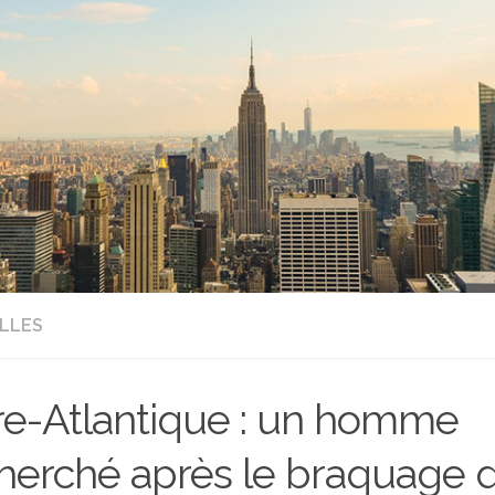
LLES
re-Atlantique : un homme
herché après le braquage d