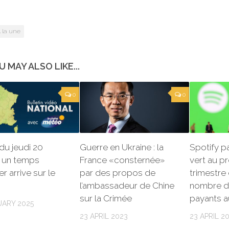
 la une
U MAY ALSO LIKE...
0
0
du jeudi 20
Guerre en Ukraine : la
Spotify p
 : un temps
France «consternée»
vert au p
er arrive sur le
par des propos de
trimestre 
l’ambassadeur de Chine
nombre d
sur la Crimée
payants 
UARY 2025
23 APRIL 2023
23 APRIL 2