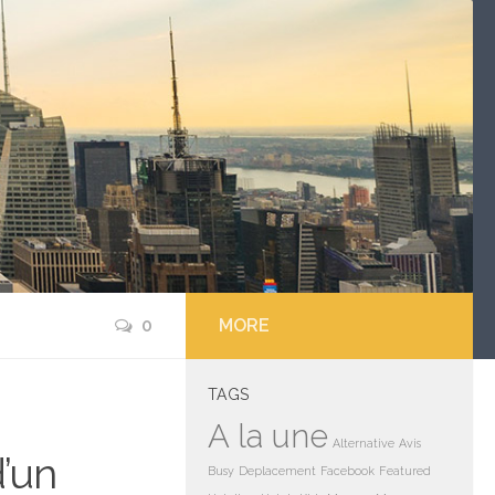
0
MORE
TAGS
A la une
Alternative
Avis
’un
Busy
Deplacement
Facebook
Featured