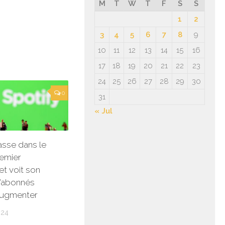
M
T
W
T
F
S
S
1
2
3
4
5
6
7
8
9
10
11
12
13
14
15
16
17
18
19
20
21
22
23
24
25
26
27
28
29
30
0
31
« Jul
asse dans le
remier
et voit son
’abonnés
augmenter
024