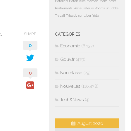
Hoteliers
Hotels
Kids
Maman
Mom
news
Restaurants
Restaurateurs
Rooms
Shuddle
Travail
Tripadvisor
Uber
Yelp
,
SHARE
CATEGORIES
0
Economie
(6,137)
Gouv.fr
(479)
0
Non classé
(29)
Nouvelles
(110,438)
Tech&News
(4)
August 2026