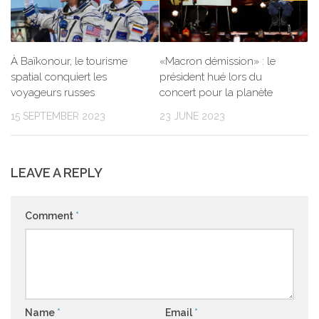
À Baïkonour, le tourisme
«Macron démission» : le
spatial conquiert les
président hué lors du
voyageurs russes
concert pour la planète
15 SEPTEMBER 2023
23 JUNE 2023
LEAVE A REPLY
Comment
*
Name
*
Email
*