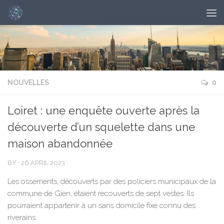
NOUVELLES
0
Loiret : une enquête ouverte après la
découverte d’un squelette dans une
maison abandonnée
BY
·
26 APRIL 2023
Les ossements, découverts par des policiers municipaux de la
commune de Gien, étaient recouverts de sept vestes. Ils
pourraient appartenir à un sans domicile fixe connu des
riverains.