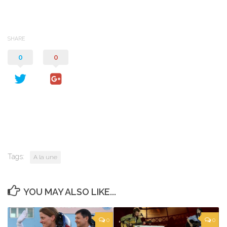
SHARE
0
0
Tags:
A la une
YOU MAY ALSO LIKE...
0
0