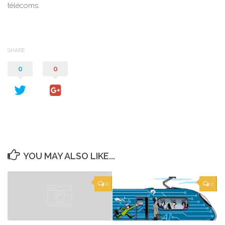
télécoms.
SHARE
0
0
YOU MAY ALSO LIKE...
0
0