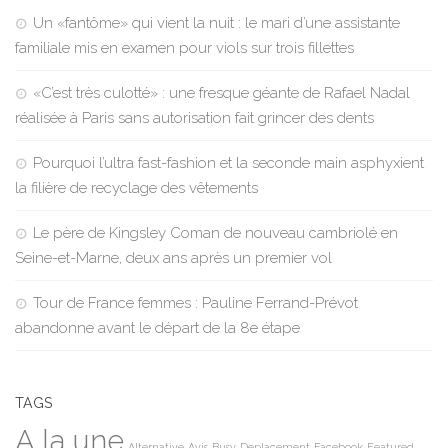
Un «fantôme» qui vient la nuit : le mari d’une assistante
familiale mis en examen pour viols sur trois fillettes
«C’est très culotté» : une fresque géante de Rafael Nadal
réalisée à Paris sans autorisation fait grincer des dents
Pourquoi l’ultra fast-fashion et la seconde main asphyxient
la filière de recyclage des vêtements
Le père de Kingsley Coman de nouveau cambriolé en
Seine-et-Marne, deux ans après un premier vol
Tour de France femmes : Pauline Ferrand-Prévot
abandonne avant le départ de la 8e étape
TAGS
A la une
Alternative
Avis
Busy
Deplacement
Facebook
Featured