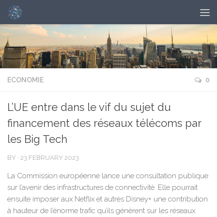
ECONOMIE
0
L’UE entre dans le vif du sujet du
financement des réseaux télécoms par
les Big Tech
BY
·
23 FEBRUARY 2023
La Commission européenne lance une consultation publique
sur l’avenir des infrastructures de connectivité. Elle pourrait
ensuite imposer aux Netflix et autres Disney+ une contribution
à hauteur de l’énorme trafic qu’ils génèrent sur les réseaux