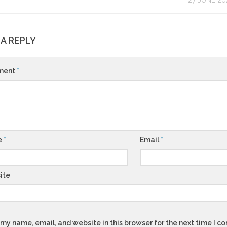
27 JUNE 20
 A REPLY
ment
*
e
*
Email
*
ite
my name, email, and website in this browser for the next time I 