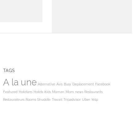
TAGS
A la une
Alternative
Avis
Busy
Deplacement
Facebook
Featured
Hoteliers
Hotels
Kids
Maman
Mom
news
Restaurants
Restaurateurs
Rooms
Shuddle
Travail
Tripadvisor
Uber
Yelp