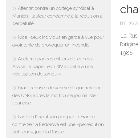
cha
Attentat contre un cortège syndical à
Munich : l’auteur condamné à la réclusion à
perpétuité
BY
·
26 A
La Russ
Nice : deux individus en garde à vue pour
l’origi
avoir tenté de provoquer un incendie
1986.
Acclamé par des milliers de jeunes à
Assise, le pape Léon XIV appelle à une
«civilisation de l’amour»
Israël accusée de «crime de guerre» par
des ONG après la mort d’une journaliste
libanaise
L’arrêté d’expulsion pris par la France
contre Xenia Fedorova est une «persécution
politique», juge la Russie