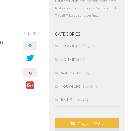
Hoteliers
Hotels
Kids
Maman
Mom
news
Restaurants
Restaurateurs
Rooms
Shuddle
Travail
Tripadvisor
Uber
Yelp
SHARE
CATEGORIES
en
0
Economie
(6,137)
Gouv.fr
(479)
0
Non classé
(29)
Nouvelles
(110,299)
Tech&News
(4)
August 2026