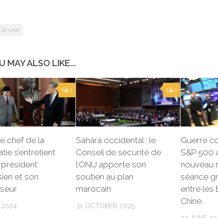
 la une
U MAY ALSO LIKE...
0
0
le chef de la
Sahara occidental : le
Guerre co
tie s’entretient
Conseil de sécurité de
S&P 500 a
 président
l’ONU apporte son
nouveau 
ien et son
soutien au plan
séance gr
seur
marocain
entre les 
Chine
 2024
31 OCTOBER 2025