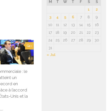
M
T
W
T
F
S
S
1
2
3
4
5
6
7
8
9
10
11
12
13
14
15
16
17
18
19
20
21
22
23
24
25
26
27
28
29
30
0
31
« Jul
mmerciale : le
tteint un
record en
âce à l’accord
États-Unis et la