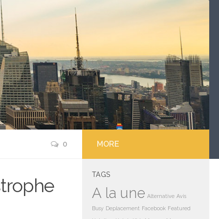
0
MORE
TAGS
strophe
A la une
Alternative
Avis
Busy
Deplacement
Facebook
Featured