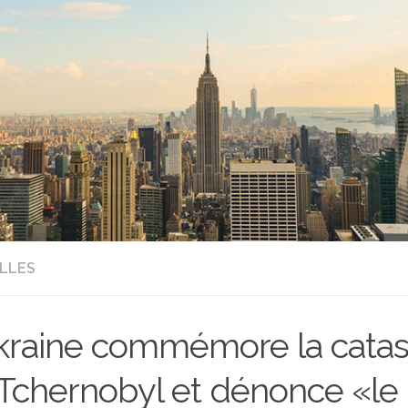
LLES
kraine commémore la cata
Tchernobyl et dénonce «le