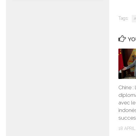
Tags:
A
YO
Chine : 
diploma
avec le
indonés
succes
18 APRIL