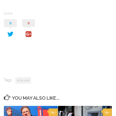
SHARE
0
0
Tags:
A la une
YOU MAY ALSO LIKE...
0
0