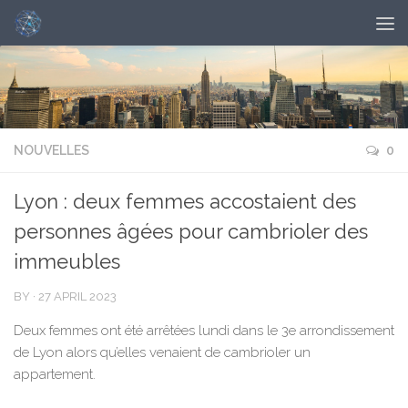
NOUVELLES
0
Lyon : deux femmes accostaient des
personnes âgées pour cambrioler des
immeubles
BY
·
27 APRIL 2023
Deux femmes ont été arrêtées lundi dans le 3e arrondissement
de Lyon alors qu’elles venaient de cambrioler un
appartement.