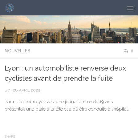
NOUVELLES
0
Lyon : un automobiliste renverse deux
cyclistes avant de prendre la fuite
BY
·
28 APRIL 2023
Parmi les deux cyclistes, une jeune femme de 19 ans
présentait une plaie à la tête et a dû être conduite à l’hôpital.
SHARE