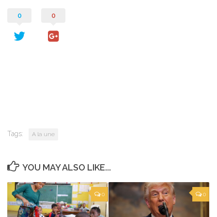
0
0
Tags:
A la une
YOU MAY ALSO LIKE...
0
0