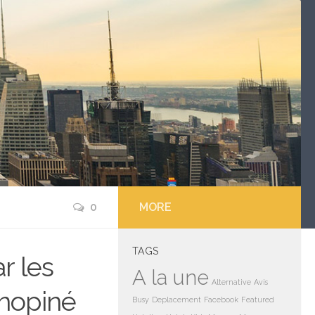
0
MORE
TAGS
r les
A la une
Alternative
Avis
inopiné
Busy
Deplacement
Facebook
Featured