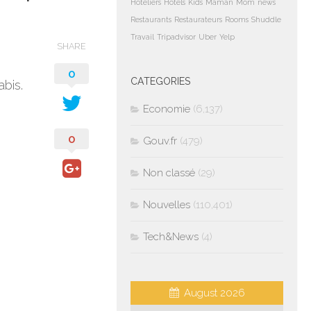
Hoteliers
Hotels
Kids
Maman
Mom
news
Restaurants
Restaurateurs
Rooms
Shuddle
Travail
Tripadvisor
Uber
Yelp
SHARE
0
CATEGORIES
bis.
Economie
(6,137)
0
Gouv.fr
(479)
Non classé
(29)
Nouvelles
(110,401)
Tech&News
(4)
August 2026