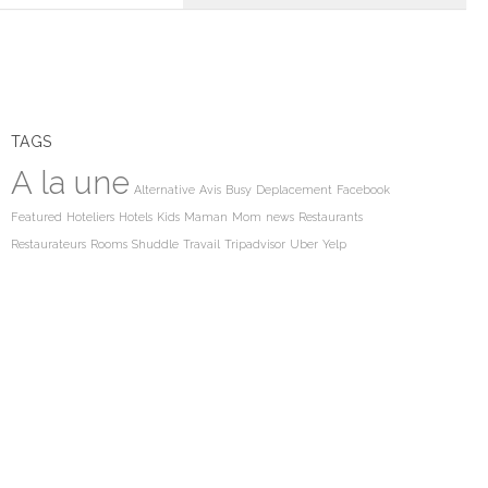
TAGS
A la une
Alternative
Avis
Busy
Deplacement
Facebook
Featured
Hoteliers
Hotels
Kids
Maman
Mom
news
Restaurants
Restaurateurs
Rooms
Shuddle
Travail
Tripadvisor
Uber
Yelp