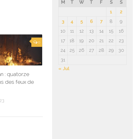
M
T
W
T
F
S
S
1
2
3
4
5
6
7
8
9
10
11
12
13
14
15
16
17
18
19
20
21
22
23
0
24
25
26
27
28
29
30
31
« Jul
n : quatorze
s des feux de
23