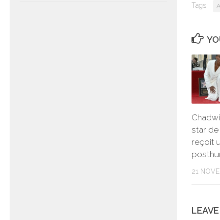
Tags:
A
YO
Chadwi
star de
reçoit 
posthu
21 NOVE
LEAVE