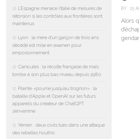
L’Espagne menace l’Italie de mesures de
BY
·
25 A
rétorsion si les contrôles aux frontières sont
Alors q
maintenus
d’écha
Lyon : la mère d’un garçon de trois ans
gendar
décédé est mise en examen pour
empoisonnement
Canicules : la récolte française de maïs
tombe à son plus bas niveau depuis 1980
Plainte «pourrie jusqu’au trognon» : la
bataille d’Apple et OpenAI sur les futurs
appareils du créateur de ChatGPT
s’envenime
Yémen : deux civils tués dans une attaque
des rebelles houthis