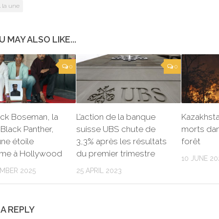
 la une
U MAY ALSO LIKE...
0
0
ck Boseman, la
L’action de la banque
Kazakhsta
 Black Panther,
suisse UBS chute de
morts dan
une étoile
3,3% après les résultats
forêt
me à Hollywood
du premier trimestre
10 JUNE 20
MBER 2025
25 APRIL 2023
 A REPLY