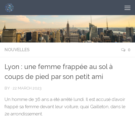
NOUVELLES
0
Lyon : une femme frappée au sol à
coups de pied par son petit ami
BY
·
22 MARCH 2023
Un homme de 36 ans a été arrêté lundi. Il est accusé d’avoir
frappé sa femme devant leur voiture, quai Gailleton, dans le
2e arrondissement.