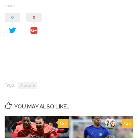
SHARE
0
0
Tags:
A la une
YOU MAY ALSO LIKE...
0
0