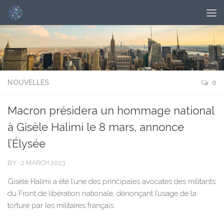
NOUVELLES
0
Macron présidera un hommage national
à Gisèle Halimi le 8 mars, annonce
l’Élysée
BY
·
2 MARCH 2023
Gisèle Halimi a été l’une des principales avocates des militants
du Front de libération nationale, dénonçant l’usage de la
torture par les militaires français.