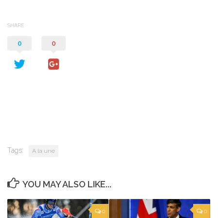
SHARE
0
0
Tags:
A la une
YOU MAY ALSO LIKE...
0
0