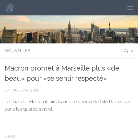
NOUVELLES
0
Macron promet à Marseille plus «de
beau» pour «se sentir respecté»
BY
·
28 JUNE 2023
Le chef de l’État veut faire bâtir une «nouvelle Cité Radieuse»
dans les quartiers nord.
SHARE