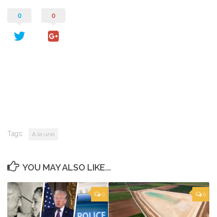
0
0
Tags:
A la une
YOU MAY ALSO LIKE...
0
0