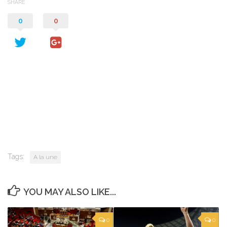
SHARE
0
0
Tags:
A la une
YOU MAY ALSO LIKE...
0
0