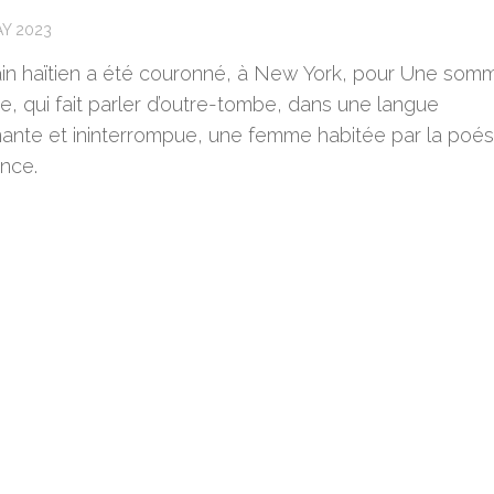
AY 2023
vain haïtien a été couronné, à New York, pour Une som
e, qui fait parler d’outre-tombe, dans une langue
nante et ininterrompue, une femme habitée par la poés
ence.