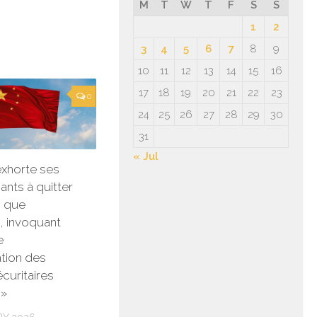
M
T
W
T
F
S
S
1
2
3
4
5
6
7
8
9
10
11
12
13
14
15
16
17
18
19
20
21
22
23
0
24
25
26
27
28
29
30
31
« Jul
exhorte ses
ants à quitter
s que
, invoquant
e
tion des
curitaires
s»