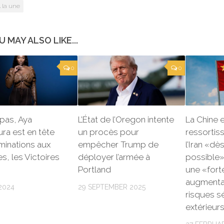
 la une
U MAY ALSO LIKE...
0
0
 pas, Aya
L’État de l’Oregon intente
La Chine 
ra est en tête
un procès pour
ressortiss
minations aux
empêcher Trump de
l’Iran «dè
, les Victoires
déployer l’armée à
possible»
Portland
une «fort
augmenta
2024
29 SEPTEMBER 2025
risques sé
extérieur