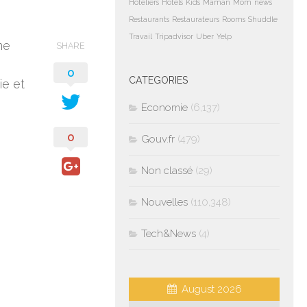
Hoteliers
Hotels
Kids
Maman
Mom
news
Restaurants
Restaurateurs
Rooms
Shuddle
Travail
Tripadvisor
Uber
Yelp
me
SHARE
0
CATEGORIES
ie et
Economie
(6,137)
0
Gouv.fr
(479)
Non classé
(29)
Nouvelles
(110,348)
Tech&News
(4)
August 2026