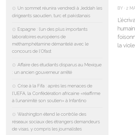
Un sommet réunira vendredi à Jeddah les
BY
·
2 M
dirigeants saoudien, turc et pakistanais
L’écri
humain
Espagne : l’un des plus importants
foison
laboratoires européens de
méthamphétamine démantelé avec le
la viol
concours de l’Ofast
Affaire des étudiants disparus au Mexique
: un ancien gouverneur arrêté
Crise à la Fifa : après les menaces de
l’UEFA, la Confédération africaine «réaffirme
à l’unanimité son soutien» à Infantino
Washington étend le contrôle des
réseaux sociaux des étrangers demandeurs
de visas, y compris les journalistes