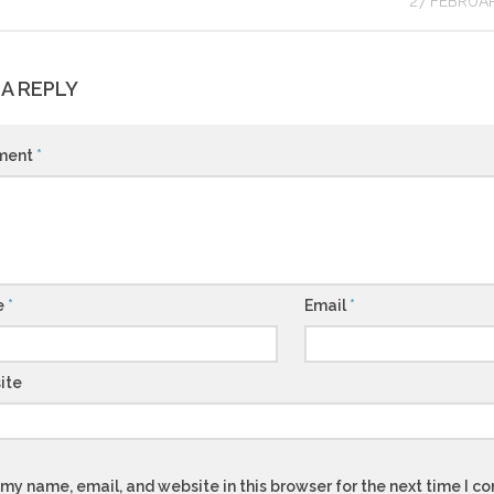
27 FEBRUA
 A REPLY
ment
*
e
*
Email
*
ite
my name, email, and website in this browser for the next time I 