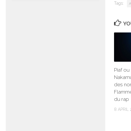
Tags:
A
YO
Piaf ou
Nakamu
des no
Flammes
du rap
8 APRIL 