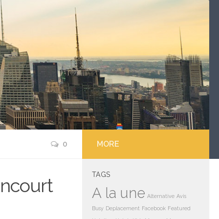
0
MORE
TAGS
ncourt
A la une
Alternative
Avis
Busy
Deplacement
Facebook
Featured