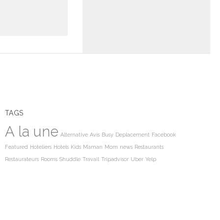
TAGS
A la une
Alternative
Avis
Busy
Deplacement
Facebook
Featured
Hoteliers
Hotels
Kids
Maman
Mom
news
Restaurants
Restaurateurs
Rooms
Shuddle
Travail
Tripadvisor
Uber
Yelp