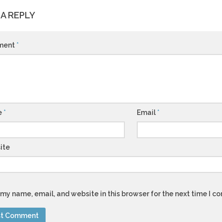
 A REPLY
ment
*
e
*
Email
*
ite
my name, email, and website in this browser for the next time I 