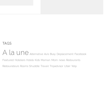
TAGS
A la une
Alternative
Avis
Busy
Deplacement
Facebook
Featured
Hoteliers
Hotels
Kids
Maman
Mom
news
Restaurants
Restaurateurs
Rooms
Shuddle
Travail
Tripadvisor
Uber
Yelp