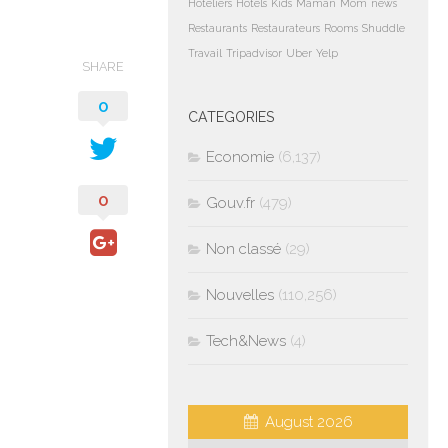
Hoteliers
Hotels
Kids
Maman
Mom
news
Restaurants
Restaurateurs
Rooms
Shuddle
Travail
Tripadvisor
Uber
Yelp
SHARE
0
CATEGORIES
Economie
(6,137)
0
Gouv.fr
(479)
Non classé
(29)
Nouvelles
(110,256)
Tech&News
(4)
August 2026