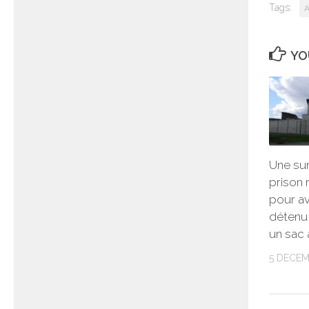
Tags:
A
YO
Une sur
prison
pour av
détenu 
un sac 
5 DECEM