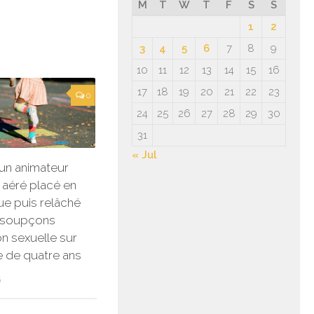
M
T
W
T
F
S
S
1
2
3
4
5
6
7
8
9
10
11
12
13
14
15
16
17
18
19
20
21
22
23
0
24
25
26
27
28
29
30
31
« Jul
 un animateur
 aéré placé en
ue puis relâché
 soupçons
on sexuelle sur
te de quatre ans
6