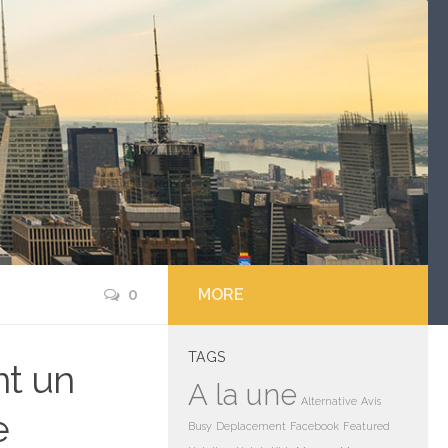
0
MORE
TAGS
nt un
A la une
Alternative
Avis
e
Busy
Deplacement
Facebook
Featured