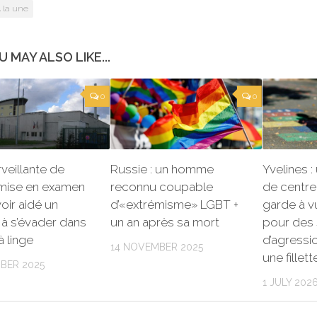
 la une
U MAY ALSO LIKE...
0
0
veillante de
Russie : un homme
Yvelines :
 mise en examen
reconnu coupable
de centre
oir aidé un
d’«extrémisme» LGBT +
garde à v
à s’évader dans
un an après sa mort
pour des
à linge
d’agressi
14 NOVEMBER 2025
une fillet
BER 2025
1 JULY 202