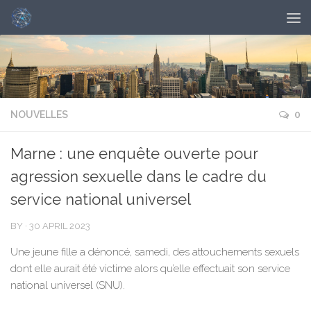
NOUVELLES
0
Marne : une enquête ouverte pour
agression sexuelle dans le cadre du
service national universel
BY
·
30 APRIL 2023
Une jeune fille a dénoncé, samedi, des attouchements sexuels
dont elle aurait été victime alors qu’elle effectuait son service
national universel (SNU).