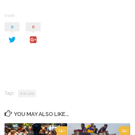
SHARE
0
0
Tags:
A la une
YOU MAY ALSO LIKE...
0
0