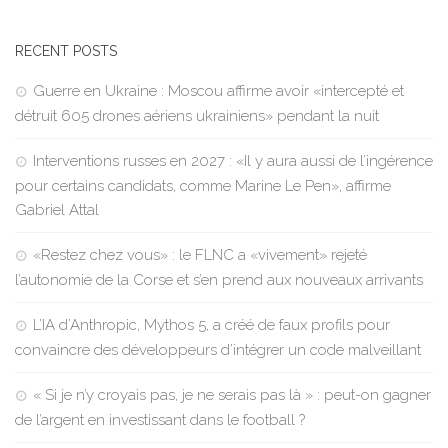
RECENT POSTS
Guerre en Ukraine : Moscou affirme avoir «intercepté et
détruit 605 drones aériens ukrainiens» pendant la nuit
Interventions russes en 2027 : «Il y aura aussi de l’ingérence
pour certains candidats, comme Marine Le Pen», affirme
Gabriel Attal
«Restez chez vous» : le FLNC a «vivement» rejeté
l’autonomie de la Corse et s’en prend aux nouveaux arrivants
L’IA d’Anthropic, Mythos 5, a créé de faux profils pour
convaincre des développeurs d’intégrer un code malveillant
« Si je n’y croyais pas, je ne serais pas là » : peut-on gagner
de l’argent en investissant dans le football ?