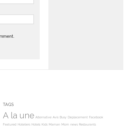
comment.
TAGS
A la une
Alternative
Avis
Busy
Deplacement
Facebook
Featured
Hoteliers
Hotels
Kids
Maman
Mom
news
Restaurants