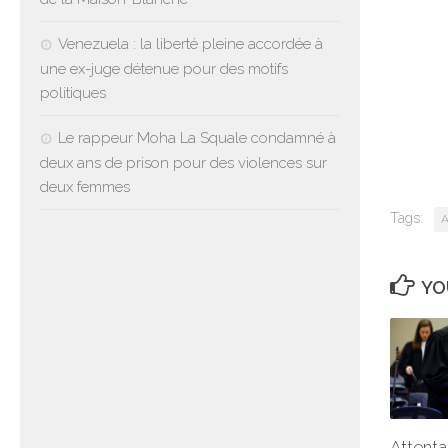
Venezuela : la liberté pleine accordée à
une ex-juge détenue pour des motifs
politiques
Le rappeur Moha La Squale condamné à
deux ans de prison pour des violences sur
deux femmes
Tags:
A
YO
Attenta