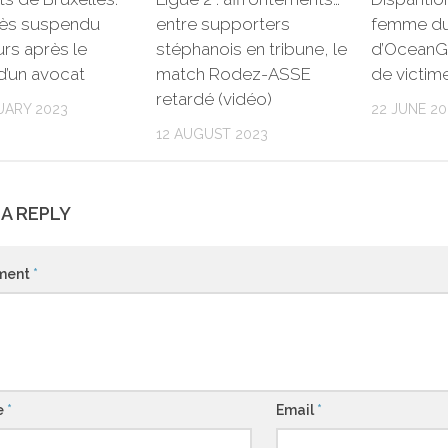
cès suspendu
entre supporters
femme du
urs après le
stéphanois en tribune, le
d’OceanG
d’un avocat
match Rodez-ASSE
de victim
retardé (vidéo)
UARY 2023
22 JUNE 20
12 AUGUST 2023
 A REPLY
ment
*
e
*
Email
*