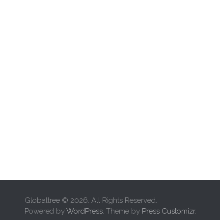
Globaltree © 2026. All Rights Reserved.
Powered by
WordPress
. Theme by
Press Customizr
.