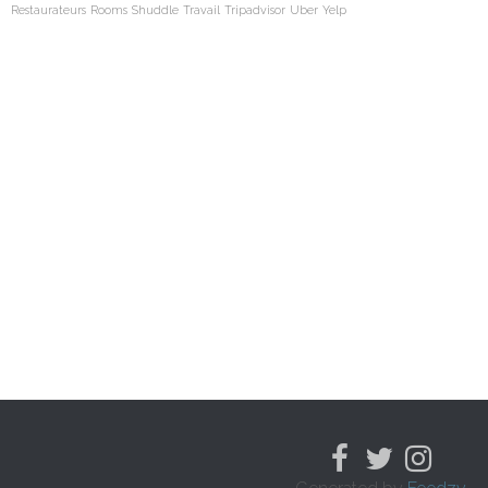
Restaurateurs
Rooms
Shuddle
Travail
Tripadvisor
Uber
Yelp