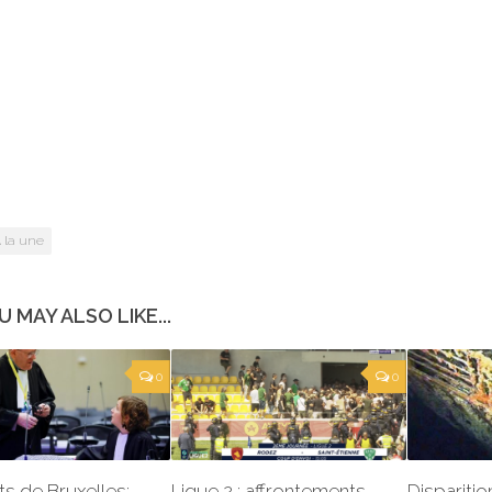
 la une
U MAY ALSO LIKE...
0
0
ts de Bruxelles:
Ligue 2 : affrontements…
Disparition