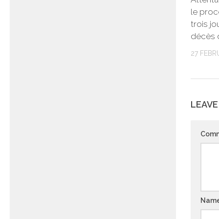
le pro
trois jo
décès 
27 FEBR
LEAVE
Com
Nam