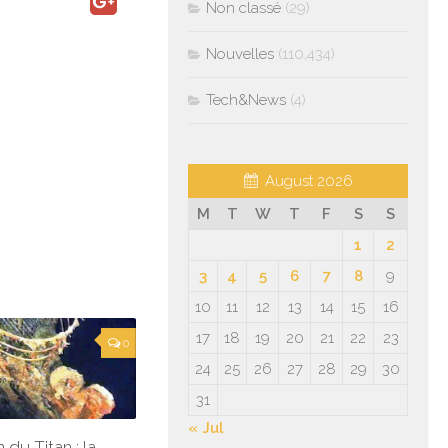
Non classé
(29)
Nouvelles
(110,434)
Tech&News
(4)
August 2026
M
T
W
T
F
S
S
1
2
3
4
5
6
7
8
9
10
11
12
13
14
15
16
17
18
19
20
21
22
23
0
24
25
26
27
28
29
30
31
« Jul
 du Titan : la