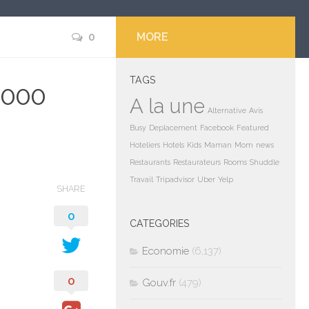
0
MORE
TAGS
2000
A la une
Alternative
Avis
Busy
Deplacement
Facebook
Featured
Hoteliers
Hotels
Kids
Maman
Mom
news
Restaurants
Restaurateurs
Rooms
Shuddle
Travail
Tripadvisor
Uber
Yelp
SHARE
0
CATEGORIES
Economie
(6,137)
0
Gouv.fr
(479)