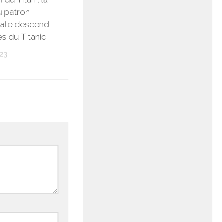
 patron
ate descend
es du Titanic
23