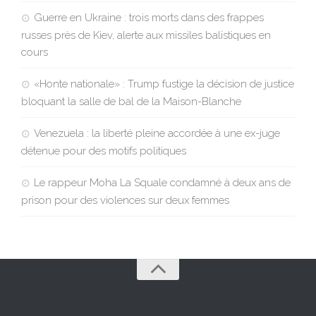
Guerre en Ukraine : trois morts dans des frappes
russes près de Kiev, alerte aux missiles balistiques en
cours
«Honte nationale» : Trump fustige la décision de justice
bloquant la salle de bal de la Maison-Blanche
Venezuela : la liberté pleine accordée à une ex-juge
détenue pour des motifs politiques
Le rappeur Moha La Squale condamné à deux ans de
prison pour des violences sur deux femmes