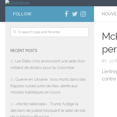
FOLLOW:
NOUVE
McK
per
RECENT POSTS
Les États-Unis annoncent une aide d’un
BY
·
22 
milliard de dollars pour la Colombie
L’entre
contre 
Guerre en Ukraine : trois morts dans des
frappes russes près de Kiev, alerte aux
missiles balistiques en cours
«Honte nationale» : Trump fustige la
décision de justice bloquant la salle de bal
de la Maison-Blanche