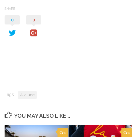
SHARE
0
0
Tags:
A la une
YOU MAY ALSO LIKE...
0
0