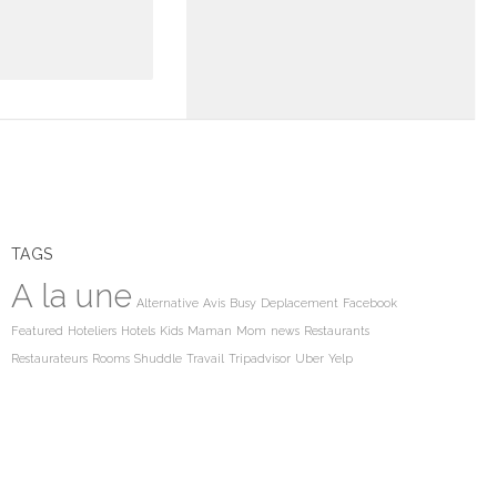
TAGS
A la une
Alternative
Avis
Busy
Deplacement
Facebook
Featured
Hoteliers
Hotels
Kids
Maman
Mom
news
Restaurants
Restaurateurs
Rooms
Shuddle
Travail
Tripadvisor
Uber
Yelp