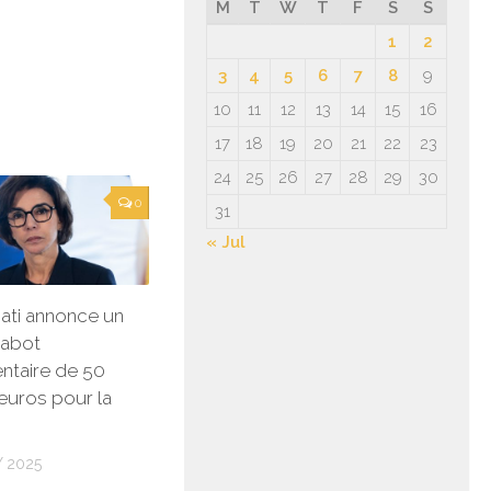
M
T
W
T
F
S
S
1
2
3
4
5
6
7
8
9
10
11
12
13
14
15
16
17
18
19
20
21
22
23
24
25
26
27
28
29
30
0
31
« Jul
ati annonce un
rabot
ntaire de 50
’euros pour la
 2025