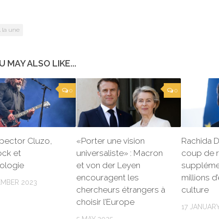
 la une
U MAY ALSO LIKE...
0
0
pector Cluzo,
«Porter une vision
Rachida D
ock et
universaliste» : Macron
coup de 
ologie
et von der Leyen
suppléme
encouragent les
millions d
EMBER 2023
chercheurs étrangers à
culture
choisir l’Europe
17 JANUARY