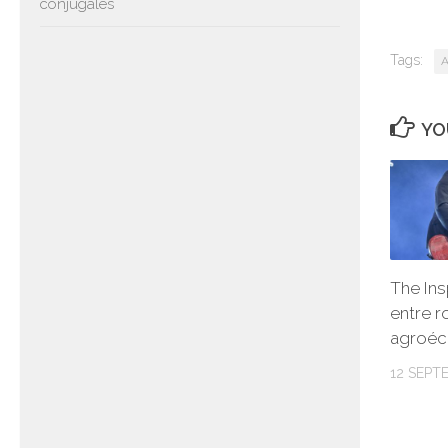
conjugales
Tags:
A
YO
The Ins
entre r
agroéc
12 SEPT