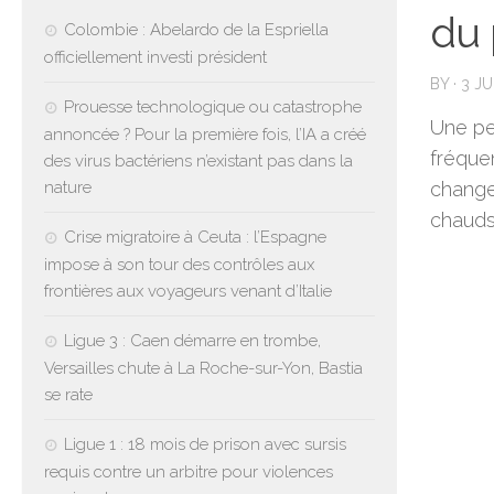
du 
Colombie : Abelardo de la Espriella
officiellement investi président
BY
·
3 J
Prouesse technologique ou catastrophe
Une pe
annoncée ? Pour la première fois, l’IA a créé
fréque
des virus bactériens n’existant pas dans la
nature
change
chauds
Crise migratoire à Ceuta : l’Espagne
impose à son tour des contrôles aux
frontières aux voyageurs venant d’Italie
Ligue 3 : Caen démarre en trombe,
Versailles chute à La Roche-sur-Yon, Bastia
se rate
Ligue 1 : 18 mois de prison avec sursis
requis contre un arbitre pour violences