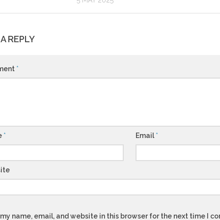
5 MAY 2025
 A REPLY
ment
*
e
*
Email
*
ite
my name, email, and website in this browser for the next time I 