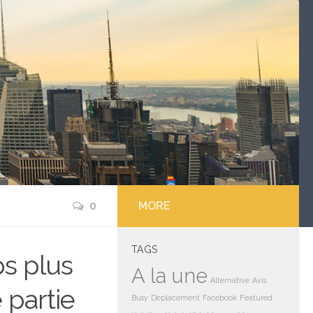
0
MORE
TAGS
ps plus
A la une
Alternative
Avis
 partie
Busy
Deplacement
Facebook
Featured