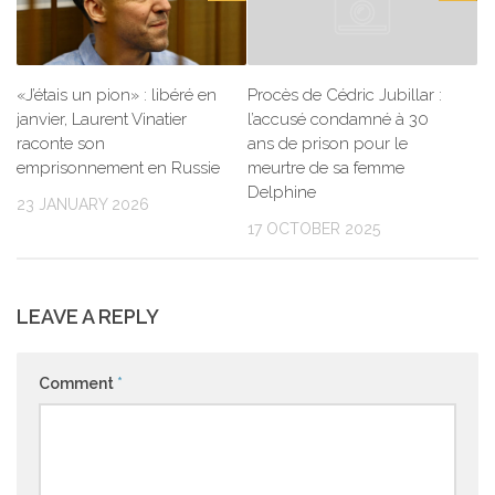
«J’étais un pion» : libéré en
Procès de Cédric Jubillar :
janvier, Laurent Vinatier
l’accusé condamné à 30
raconte son
ans de prison pour le
emprisonnement en Russie
meurtre de sa femme
Delphine
23 JANUARY 2026
17 OCTOBER 2025
LEAVE A REPLY
Comment
*