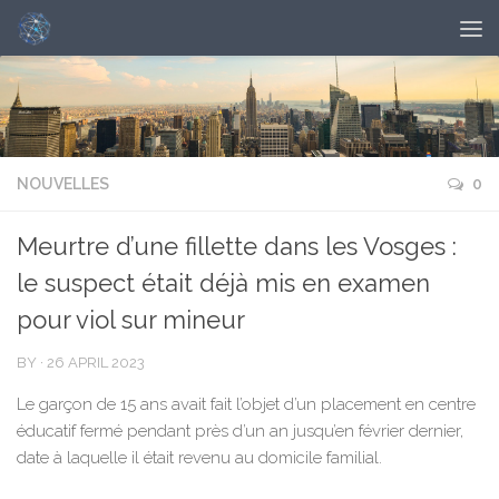
NOUVELLES
0
Meurtre d’une fillette dans les Vosges :
le suspect était déjà mis en examen
pour viol sur mineur
BY
·
26 APRIL 2023
Le garçon de 15 ans avait fait l’objet d’un placement en centre
éducatif fermé pendant près d’un an jusqu’en février dernier,
date à laquelle il était revenu au domicile familial.