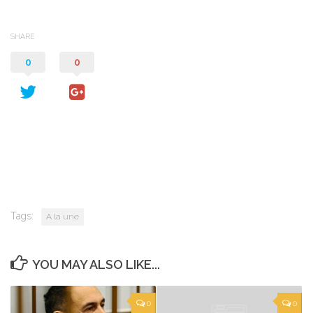
SHARE
0
0
Tags:
A la une
YOU MAY ALSO LIKE...
0
0