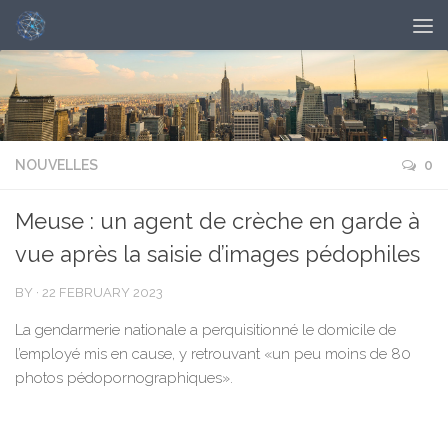
NOUVELLES
0
Meuse : un agent de crèche en garde à
vue après la saisie d’images pédophiles
BY
·
22 FEBRUARY 2023
La gendarmerie nationale a perquisitionné le domicile de
l’employé mis en cause, y retrouvant «un peu moins de 80
photos pédopornographiques».