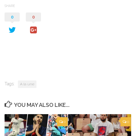
SHARE
0
0
Tags:
A la une
YOU MAY ALSO LIKE...
0
0