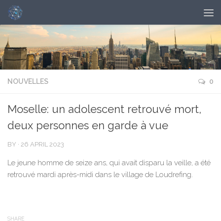
NOUVELLES
0
Moselle: un adolescent retrouvé mort,
deux personnes en garde à vue
BY
·
26 APRIL 2023
Le jeune homme de seize ans, qui avait disparu la veille, a été
retrouvé mardi après-midi dans le village de Loudrefing.
SHARE