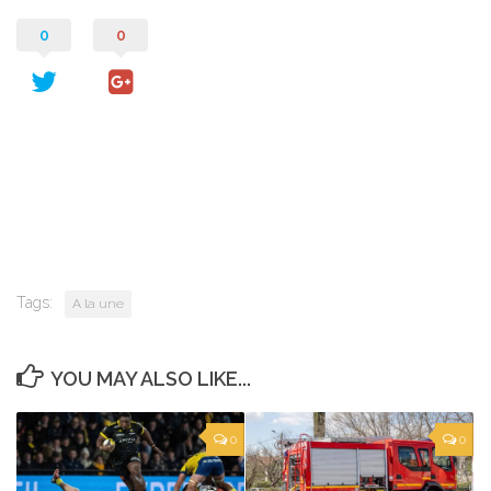
0
0
Tags:
A la une
YOU MAY ALSO LIKE...
0
0