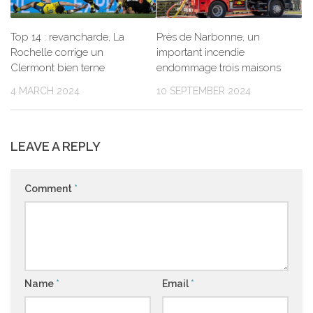
Top 14 : revancharde, La
Près de Narbonne, un
Rochelle corrige un
important incendie
Clermont bien terne
endommage trois maisons
4 MARCH 2024
10 SEPTEMBER 2024
LEAVE A REPLY
Comment
*
Name
*
Email
*