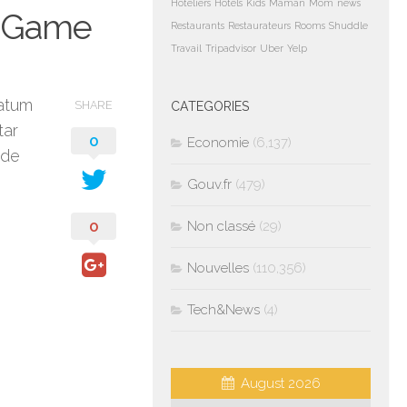
Hoteliers
Hotels
Kids
Maman
Mom
news
r Game
Restaurants
Restaurateurs
Rooms
Shuddle
Travail
Tripadvisor
Uber
Yelp
Tatum
SHARE
CATEGORIES
tar
0
Economie
(6,137)
 de
Gouv.fr
(479)
0
Non classé
(29)
Nouvelles
(110,356)
Tech&News
(4)
August 2026