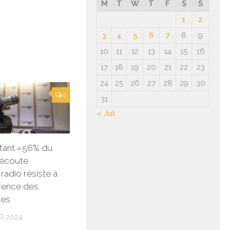
M
T
W
T
F
S
S
1
2
3
4
5
6
7
8
9
10
11
12
13
14
15
16
17
18
19
20
21
22
23
24
25
26
27
28
29
30
0
31
« Jul
tant «56% du
’écoute
 radio résiste à
rence des
mes
R 2024