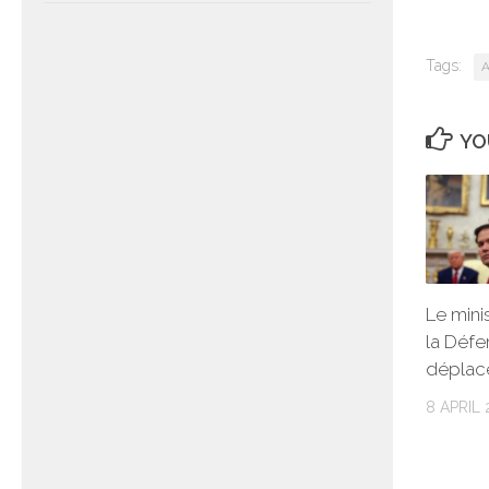
Tags:
A
YO
Le mini
la Défe
déplac
8 APRIL 