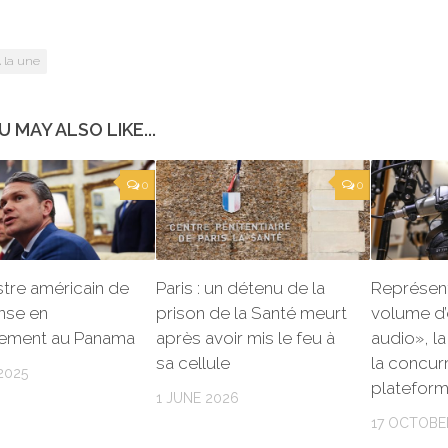
 la une
U MAY ALSO LIKE...
0
0
stre américain de
Paris : un détenu de la
Représen
nse en
prison de la Santé meurt
volume d
ement au Panama
après avoir mis le feu à
audio», la
sa cellule
la concur
2025
platefor
1 JUNE 2026
17 OCTOBE