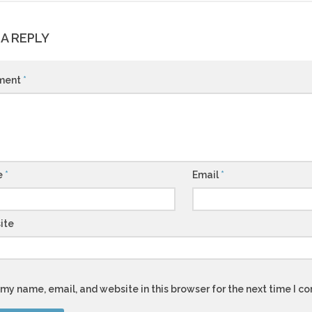
 A REPLY
ment
*
e
*
Email
*
ite
my name, email, and website in this browser for the next time I 