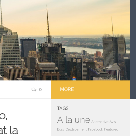
0
MORE
TAGS
o,
A la une
Alternative
Avis
t la
Busy
Deplacement
Facebook
Featured