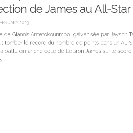
ection de James au All-Sta
FEBRUARY 2023
pe de Giannis Antetokounmpo, galvanisée par Jayson 
ait tomber le record du nombre de points dans un All-S
a battu dimanche celle de LeBron James sur le score
5.