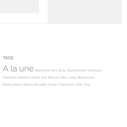
TAGS
A la une
Alternative
Avis
Busy
Deplacement
Facebook
Featured
Hoteliers
Hotels
Kids
Maman
Mom
news
Restaurants
Restaurateurs
Rooms
Shuddle
Travail
Tripadvisor
Uber
Yelp