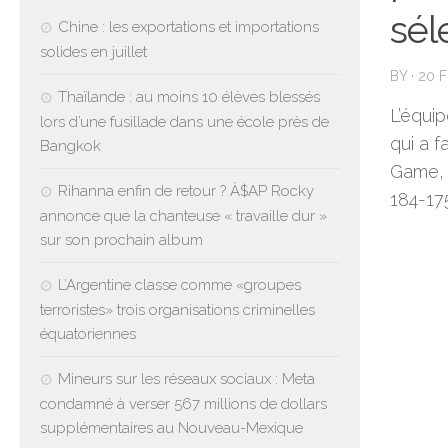
sél
Chine : les exportations et importations
solides en juillet
BY
·
20 
Thaïlande : au moins 10 élèves blessés
L’équi
lors d’une fusillade dans une école près de
qui a f
Bangkok
Game, 
Rihanna enfin de retour ? À$AP Rocky
184-17
annonce que la chanteuse « travaille dur »
sur son prochain album
L’Argentine classe comme «groupes
terroristes» trois organisations criminelles
équatoriennes
Mineurs sur les réseaux sociaux : Meta
condamné à verser 567 millions de dollars
supplémentaires au Nouveau-Mexique