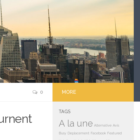
0
MORE
TAGS
ournent
A la une
Alternative
Avis
Busy
Deplacement
Facebook
Featured