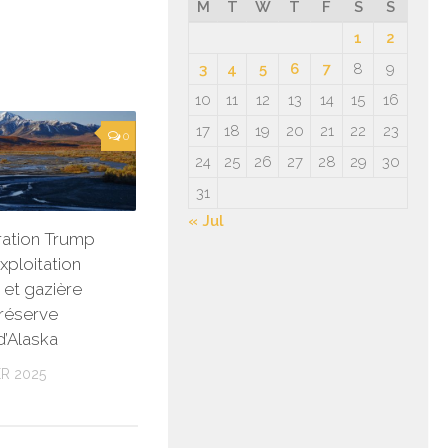
M
T
W
T
F
S
S
1
2
3
4
5
6
7
8
9
10
11
12
13
14
15
16
17
18
19
20
21
22
23
0
24
25
26
27
28
29
30
31
« Jul
tration Trump
exploitation
 et gazière
réserve
d’Alaska
R 2025