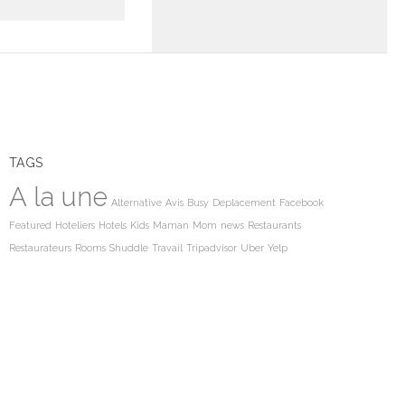
TAGS
A la une
Alternative
Avis
Busy
Deplacement
Facebook
Featured
Hoteliers
Hotels
Kids
Maman
Mom
news
Restaurants
Restaurateurs
Rooms
Shuddle
Travail
Tripadvisor
Uber
Yelp