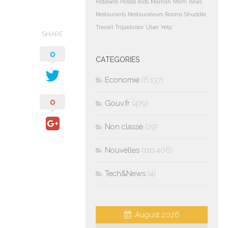
Hoteliers
Hotels
Kids
Maman
Mom
news
Restaurants
Restaurateurs
Rooms
Shuddle
Travail
Tripadvisor
Uber
Yelp
SHARE
0
CATEGORIES
Economie
(6,137)
0
Gouv.fr
(479)
Non classé
(29)
Nouvelles
(110,406)
Tech&News
(4)
August 2026