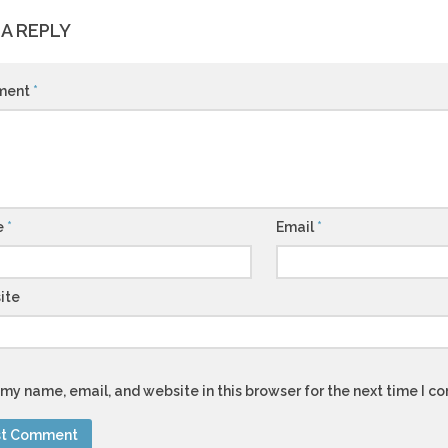
 A REPLY
ment
*
e
*
Email
*
ite
my name, email, and website in this browser for the next time I 