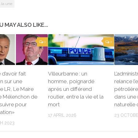
 la une
U MAY ALSO LIKE...
0
0
d’avoir fait
Villeurbanne : un
L’adminis
n sur une
homme, poignardé
relance l’
e LR, Le Maire
après un différend
pétrolière
 Mélenchon de
routier, entre la vie et la
dans une 
suivre pour
mort
naturelle 
ation»
17 APRIL 2026
23 OCTOBE
H 2023