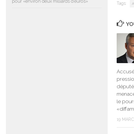
pour «environ deux milliards d’euros»
Tags:
A
YO
Accusé 
pressio
député
menace
le pour
«diffam
19 MARC