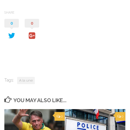
SHARE
0
0
Tags:
A la une
YOU MAY ALSO LIKE...
0
0