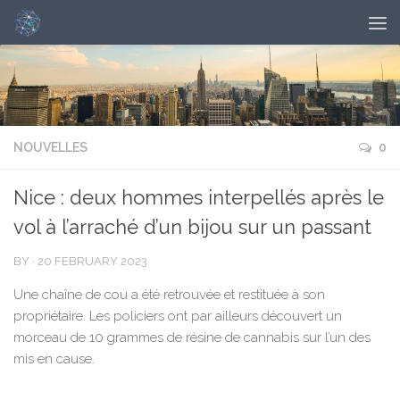
NOUVELLES
0
Nice : deux hommes interpellés après le
vol à l’arraché d’un bijou sur un passant
BY
·
20 FEBRUARY 2023
Une chaîne de cou a été retrouvée et restituée à son
propriétaire. Les policiers ont par ailleurs découvert un
morceau de 10 grammes de résine de cannabis sur l’un des
mis en cause.