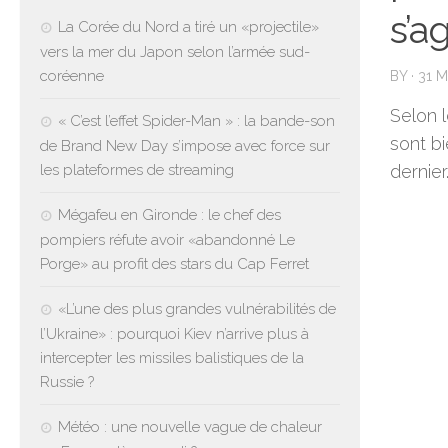
s’a
La Corée du Nord a tiré un «projectile»
vers la mer du Japon selon l’armée sud-
coréenne
BY
·
31 
Selon 
« C’est l’effet Spider-Man » : la bande-son
sont b
de Brand New Day s’impose avec force sur
les plateformes de streaming
dernier
Mégafeu en Gironde : le chef des
pompiers réfute avoir «abandonné Le
Porge» au profit des stars du Cap Ferret
«L’une des plus grandes vulnérabilités de
l’Ukraine» : pourquoi Kiev n’arrive plus à
intercepter les missiles balistiques de la
Russie ?
Météo : une nouvelle vague de chaleur