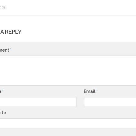
2026
 A REPLY
ment
*
e
*
Email
*
ite