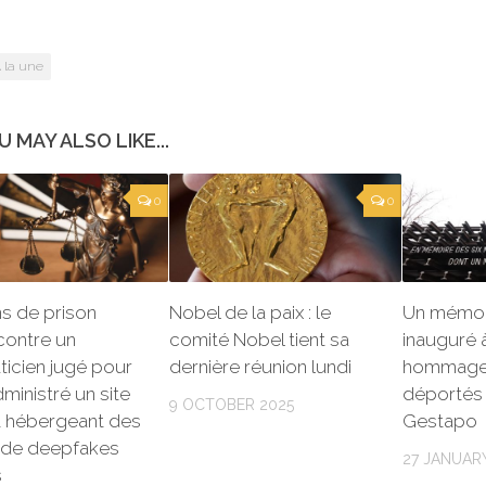
 la une
U MAY ALSO LIKE...
0
0
ns de prison
Nobel de la paix : le
Un mémori
contre un
comité Nobel tient sa
inauguré 
ticien jugé pour
dernière réunion lundi
hommage 
dministré un site
déportés 
9 OCTOBER 2025
t hébergeant des
Gestapo
s de deepfakes
27 JANUAR
s