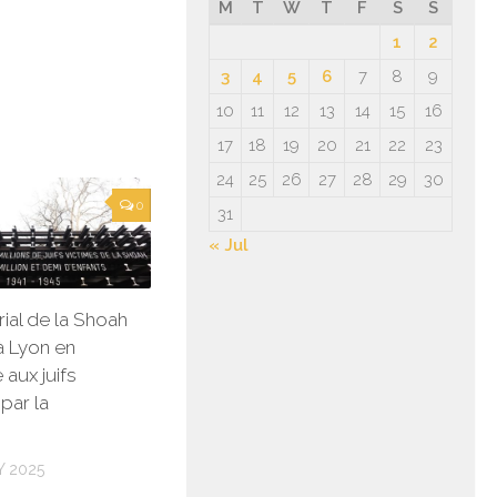
M
T
W
T
F
S
S
1
2
3
4
5
6
7
8
9
10
11
12
13
14
15
16
17
18
19
20
21
22
23
24
25
26
27
28
29
30
0
31
« Jul
al de la Shoah
à Lyon en
aux juifs
par la
Y 2025