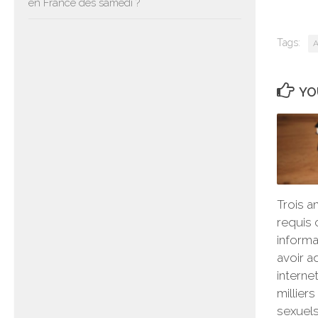
en France dès samedi ?
Tags:
A
YO
Trois a
requis 
informa
avoir a
interne
millier
sexuel