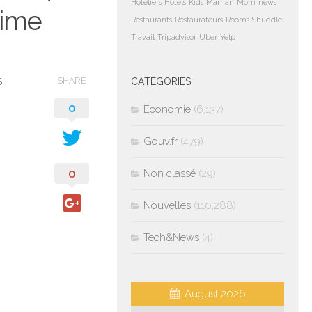
Hoteliers
Hotels
Kids
Maman
Mom
news
time
Restaurants
Restaurateurs
Rooms
Shuddle
Travail
Tripadvisor
Uber
Yelp
s
SHARE
CATEGORIES
0
Economie
(6,137)
Gouv.fr
(479)
0
Non classé
(29)
Nouvelles
(110,288)
Tech&News
(4)
August 2026