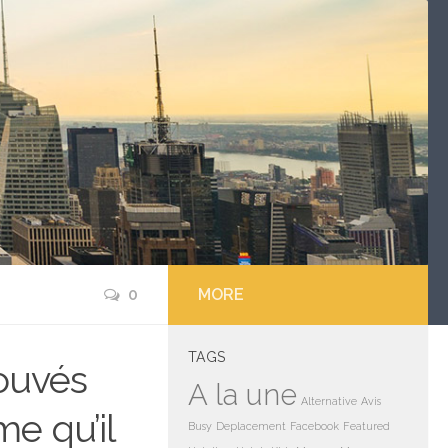
0
MORE
TAGS
ouvés
A la une
Alternative
Avis
me qu’il
Busy
Deplacement
Facebook
Featured