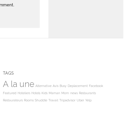
comment.
TAGS
A la une
Alternative
Avis
Busy
Deplacement
Facebook
Featured
Hoteliers
Hotels
Kids
Maman
Mom
news
Restaurants
Restaurateurs
Rooms
Shuddle
Travail
Tripadvisor
Uber
Yelp