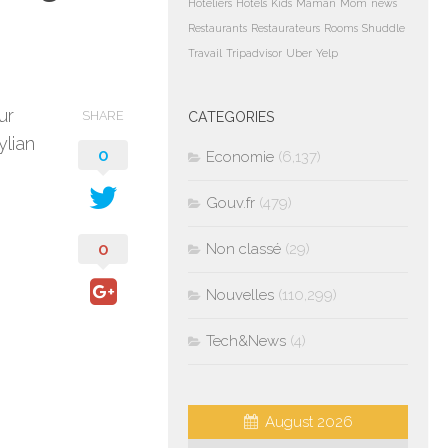
Hoteliers
Hotels
Kids
Maman
Mom
news
Restaurants
Restaurateurs
Rooms
Shuddle
Travail
Tripadvisor
Uber
Yelp
ur
SHARE
CATEGORIES
ylian
0
Economie
(6,137)
Gouv.fr
(479)
0
Non classé
(29)
Nouvelles
(110,299)
Tech&News
(4)
August 2026