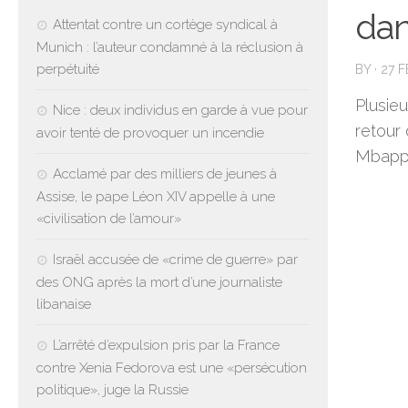
dan
Attentat contre un cortège syndical à
Munich : l’auteur condamné à la réclusion à
perpétuité
BY
·
27 
Plusieu
Nice : deux individus en garde à vue pour
retour
avoir tenté de provoquer un incendie
Mbapp
Acclamé par des milliers de jeunes à
Assise, le pape Léon XIV appelle à une
«civilisation de l’amour»
Israël accusée de «crime de guerre» par
des ONG après la mort d’une journaliste
libanaise
L’arrêté d’expulsion pris par la France
contre Xenia Fedorova est une «persécution
politique», juge la Russie