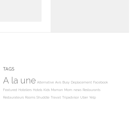
TAGS
A la une
Alternative
Avis
Busy
Deplacement
Facebook
Featured
Hoteliers
Hotels
Kids
Maman
Mom
news
Restaurants
Restaurateurs
Rooms
Shuddle
Travail
Tripadvisor
Uber
Yelp