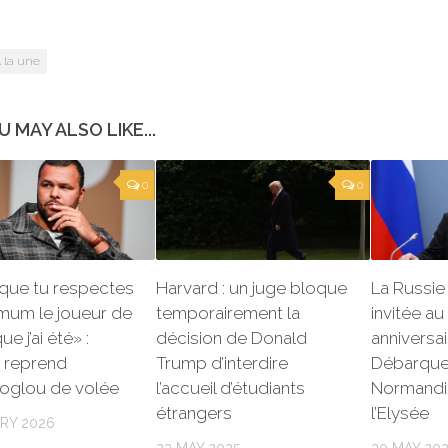
 la une
U MAY ALSO LIKE...
0
0
t que tu respectes
Harvard : un juge bloque
La Russie 
mum le joueur de
temporairement la
invitée a
ue j’ai été» :
décision de Donald
anniversa
 reprend
Trump d’interdire
Débarque
oglou de volée
l’accueil d’étudiants
Normandi
étrangers
l’Elysée
RY 2026