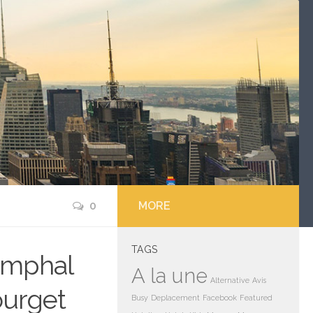
0
MORE
TAGS
iomphal
A la une
Alternative
Avis
ourget
Busy
Deplacement
Facebook
Featured