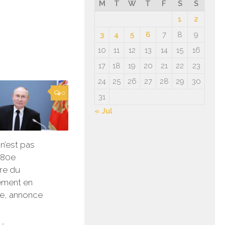
M
T
W
T
F
S
S
1
2
3
4
5
6
7
8
9
10
11
12
13
14
15
16
17
18
19
20
21
22
23
24
25
26
27
28
29
30
0
31
« Jul
n’est pas
u 80e
ire du
ment en
e, annonce