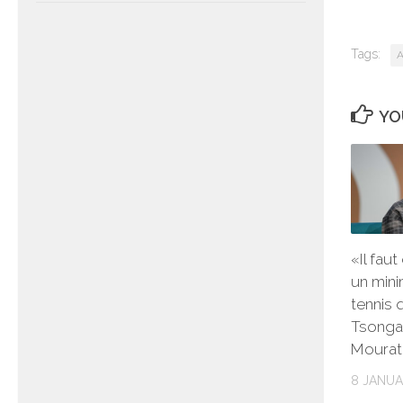
Tags:
A
YO
«Il fau
un mini
tennis q
Tsonga
Mourat
8 JANUA