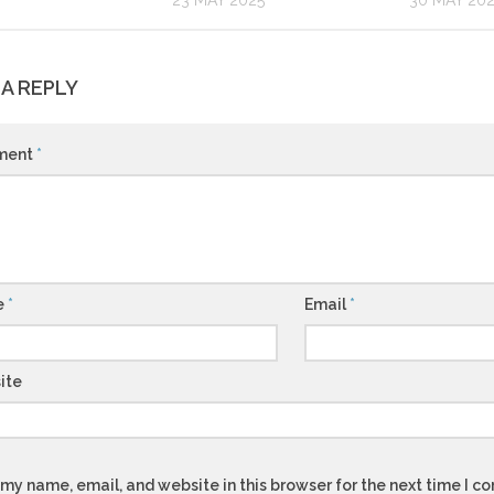
23 MAY 2025
30 MAY 20
 A REPLY
ment
*
e
*
Email
*
ite
my name, email, and website in this browser for the next time I 