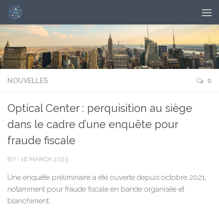
NOUVELLES
0
Optical Center : perquisition au siège
dans le cadre d’une enquête pour
fraude fiscale
BY
·
16 MARCH 2023
Une enquête préliminaire a été ouverte depuis octobre 2021,
notamment pour fraude fiscale en bande organisée et
blanchiment.