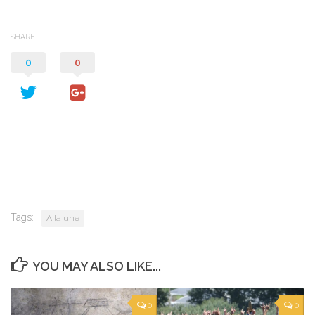
SHARE
0
0
Tags:
A la une
YOU MAY ALSO LIKE...
0
0