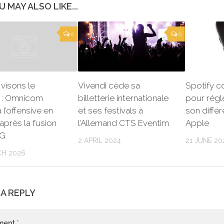
U MAY ALSO LIKE...
0
0
visons le
Vivendi cède sa
Spotify c
» : Omnicom
billetterie internationale
pour régl
 l’offensive en
et ses festivals à
son diffé
après la fusion
l’Allemand CTS Eventim
Apple
PG
2 APRIL 2024
21 JUNE 20
CH 2026
 A REPLY
ment
*