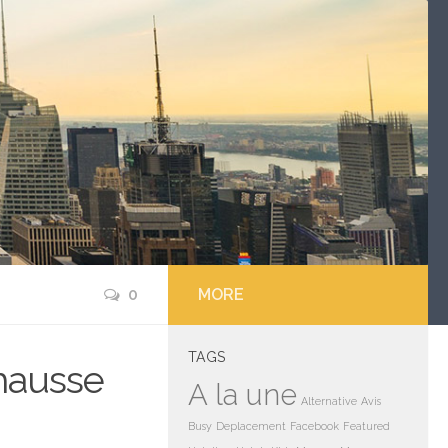
0
MORE
TAGS
hausse
A la une
Alternative
Avis
Busy
Deplacement
Facebook
Featured