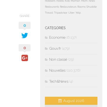
Hoteliers
Hotels
Kids
Maman
Mom
news
Restaurants
Restaurateurs
Rooms
Shuddle
Travail
Tripadvisor
Uber
Yelp
SHARE
0
CATEGORIES
Economie
(6,137)
0
Gouv.fr
(479)
Non classé
(29)
Nouvelles
(110,376)
Tech&News
(4)
August 2026