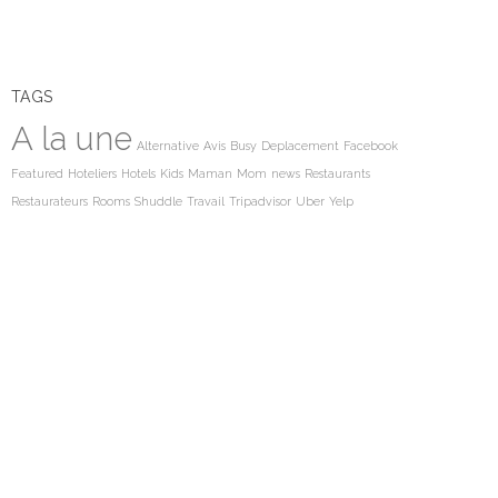
TAGS
A la une
Alternative
Avis
Busy
Deplacement
Facebook
Featured
Hoteliers
Hotels
Kids
Maman
Mom
news
Restaurants
Restaurateurs
Rooms
Shuddle
Travail
Tripadvisor
Uber
Yelp