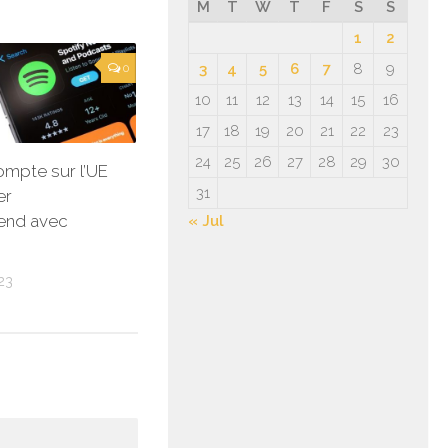
M
T
W
T
F
S
S
1
2
3
4
5
6
7
8
9
0
10
11
12
13
14
15
16
17
18
19
20
21
22
23
24
25
26
27
28
29
30
ompte sur l’UE
31
er
rend avec
« Jul
23