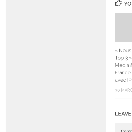
YO
« Nous 
Top 3 
Media à
France 
avec I
30 MAR
LEAVE
Com