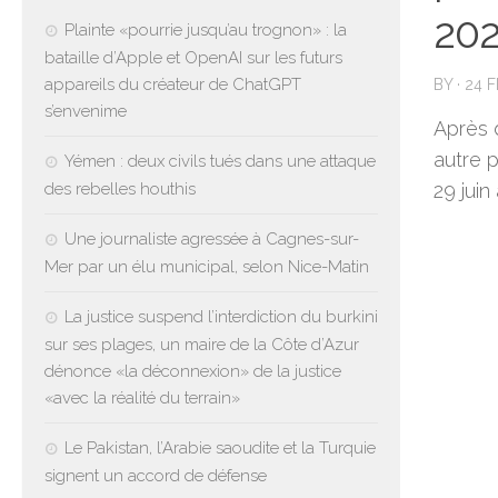
202
Plainte «pourrie jusqu’au trognon» : la
bataille d’Apple et OpenAI sur les futurs
appareils du créateur de ChatGPT
BY
·
24 
s’envenime
Après 
autre p
Yémen : deux civils tués dans une attaque
des rebelles houthis
29 juin 
Une journaliste agressée à Cagnes-sur-
Mer par un élu municipal, selon Nice-Matin
La justice suspend l’interdiction du burkini
sur ses plages, un maire de la Côte d’Azur
dénonce «la déconnexion» de la justice
«avec la réalité du terrain»
Le Pakistan, l’Arabie saoudite et la Turquie
signent un accord de défense