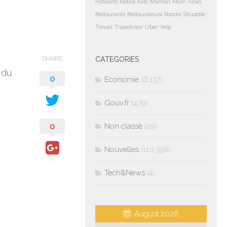
Hoteliers
Hotels
Kids
Maman
Mom
news
Restaurants
Restaurateurs
Rooms
Shuddle
Travail
Tripadvisor
Uber
Yelp
SHARE
CATEGORIES
 du
0
Economie
(6,137)
Gouv.fr
(479)
0
Non classé
(29)
Nouvelles
(110,398)
Tech&News
(4)
August 2026