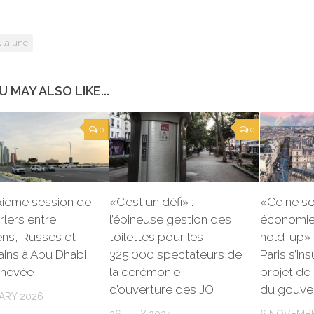
 la une
U MAY ALSO LIKE...
0
0
xième session de
«C’est un défi» :
«Ce ne so
lers entre
l’épineuse gestion des
économies
ens, Russes et
toilettes pour les
hold-up» :
ins à Abu Dhabi
325.000 spectateurs de
Paris s’in
chevée
la cérémonie
projet de 
d’ouverture des JO
du gouve
ARY 2026