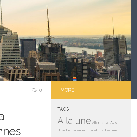
0
MORE
TAGS
a
A la une
Alternative
Avis
nnes
Busy
Deplacement
Facebook
Featured