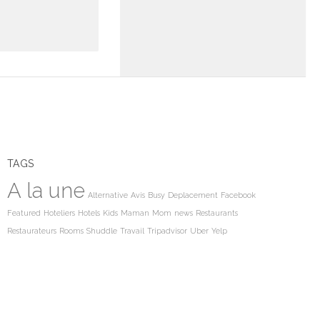
TAGS
A la une
Alternative
Avis
Busy
Deplacement
Facebook
Featured
Hoteliers
Hotels
Kids
Maman
Mom
news
Restaurants
Restaurateurs
Rooms
Shuddle
Travail
Tripadvisor
Uber
Yelp