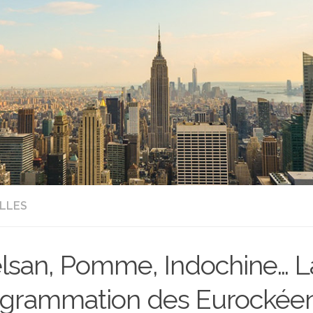
LLES
lsan, Pomme, Indochine… L
grammation des Eurockée