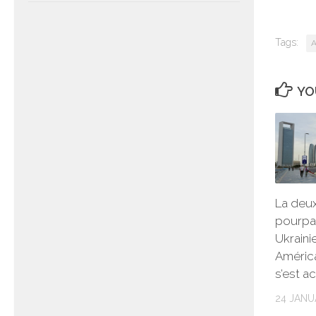
Tags:
A
YO
La deu
pourpar
Ukraini
América
s’est a
24 JANU