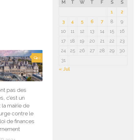
M
T
W
T
F
S
S
1
2
3
4
5
6
7
8
9
10
11
12
13
14
15
16
17
18
19
20
21
22
23
24
25
26
27
28
29
30
0
31
« Jul
nt pas des
, c’est un
 la mairie de
surge contre le
loi de finances
rnement