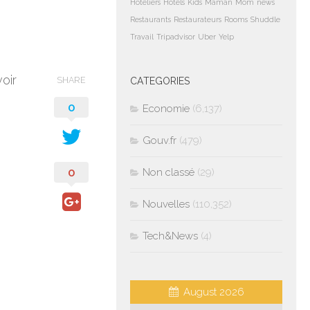
Hoteliers
Hotels
Kids
Maman
Mom
news
Restaurants
Restaurateurs
Rooms
Shuddle
Travail
Tripadvisor
Uber
Yelp
oir
SHARE
CATEGORIES
0
Economie
(6,137)
Gouv.fr
(479)
0
Non classé
(29)
Nouvelles
(110,352)
Tech&News
(4)
August 2026