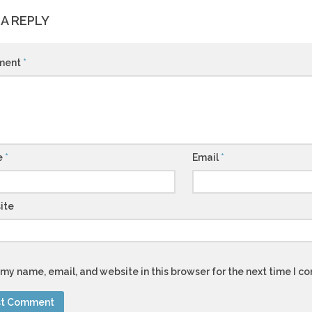
 A REPLY
ment
*
e
*
Email
*
ite
my name, email, and website in this browser for the next time I 