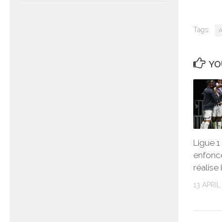
Tags:
A
YO
Ligue 1
enfonc
réalise
13 APRIL