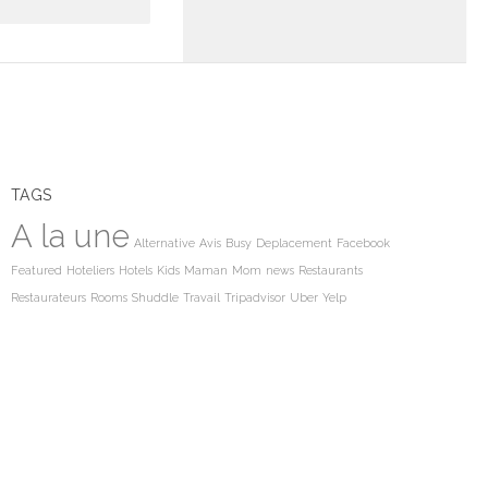
TAGS
A la une
Alternative
Avis
Busy
Deplacement
Facebook
Featured
Hoteliers
Hotels
Kids
Maman
Mom
news
Restaurants
Restaurateurs
Rooms
Shuddle
Travail
Tripadvisor
Uber
Yelp