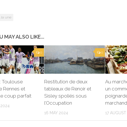
 la une
U MAY ALSO LIKE...
0
0
 : Toulouse
Restitution de deux
Au march
e Rennes et
tableaux de Renoir et
un comme
 le coup parfait
Sisley spoliés sous
poignarde
l’Occupation
marchan
 2024
16 MAY 2024
17 AUGUST