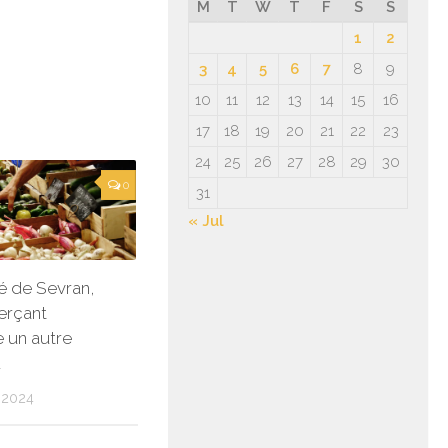
M
T
W
T
F
S
S
1
2
3
4
5
6
7
8
9
10
11
12
13
14
15
16
17
18
19
20
21
22
23
24
25
26
27
28
29
30
0
31
« Jul
é de Sevran,
rçant
 un autre
d
 2024