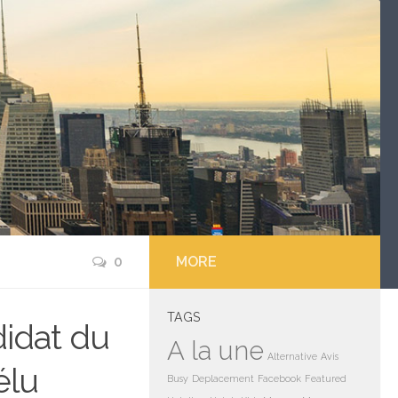
0
MORE
TAGS
didat du
A la une
Alternative
Avis
élu
Busy
Deplacement
Facebook
Featured