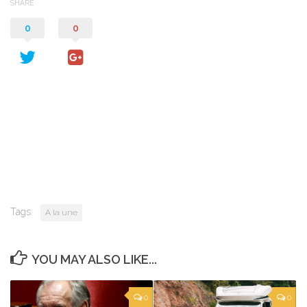
SHARE
0
0
Tags:
A la une
YOU MAY ALSO LIKE...
0
0