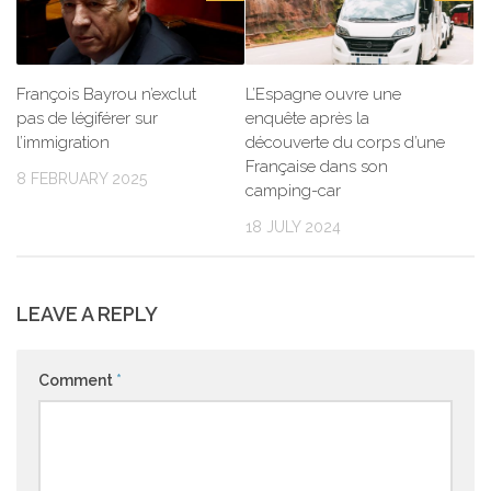
François Bayrou n’exclut
L’Espagne ouvre une
pas de légiférer sur
enquête après la
l’immigration
découverte du corps d’une
Française dans son
8 FEBRUARY 2025
camping-car
18 JULY 2024
LEAVE A REPLY
Comment
*