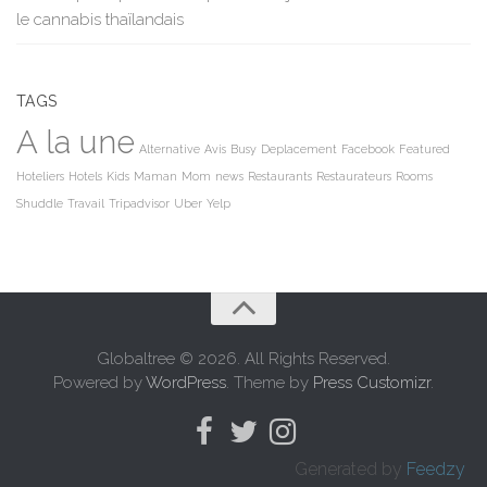
le cannabis thaïlandais
TAGS
A la une
Alternative
Avis
Busy
Deplacement
Facebook
Featured
Hoteliers
Hotels
Kids
Maman
Mom
news
Restaurants
Restaurateurs
Rooms
Shuddle
Travail
Tripadvisor
Uber
Yelp
Globaltree © 2026. All Rights Reserved.
Powered by
WordPress
. Theme by
Press Customizr
.
Generated by
Feedzy