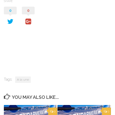
SHARE
0
0
Tags:
A la une
YOU MAY ALSO LIKE...
0
0