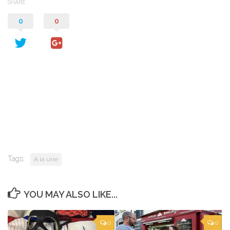
SHARE
0
0
Tags:
A la une
YOU MAY ALSO LIKE...
0
0